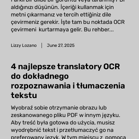
aldığınızı düşünün. İçeriği kullanmak için
metni çıkarmanız ve tercih ettiğiniz dile
çevirmeniz gerekir. İşte tam bu noktada OCR
çevirmeni kurtarmaya gelir. Bu rehber...
Lizzy Lozano
June 27, 2025
4 najlepsze translatory OCR
do dokładnego
rozpoznawania i tłumaczenia
tekstu
Wyobraź sobie otrzymanie obrazu lub
zeskanowanego pliku PDF w innym języku.
Aby treść była gotowa do użycia, musisz
wyodrębnić tekst i przetłumaczyć go na
preferowany język. W tym miejscu z pomocą