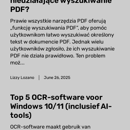
niedziałające wyszukiwanie
PDF?
Prawie wszystkie narzędzia PDF oferują
„funkcję wyszukiwania PDF”, aby pomóc
użytkownikom łatwo wyszukiwać określony
tekst w dokumencie PDF. Jednak wielu
użytkowników zgłosiło, że ich wyszukiwanie
PDF nie działa prawidłowo. Ten problem
moż...
Lizzy Lozano
June 26, 2025
Top 5 OCR-software voor
Windows 10/11 (inclusief AI-
tools)
OCR-software maakt gebruik van