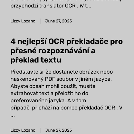
przychodzi translator OCR . W t...
Lizzy Lozano
June 27, 2025
4 nejlepší OCR překladače pro
přesné rozpoznávání a
překlad textu
Představte si, že dostanete obrázek nebo
naskenovaný PDF soubor v jiném jazyce.
Abyste obsah mohli použít, musíte
extrahovat text a přeložit ho do
preferovaného jazyka. A v tom
případě přichází na pomoc překladač OCR . V
...
Lizzy Lozano
June 27, 2025