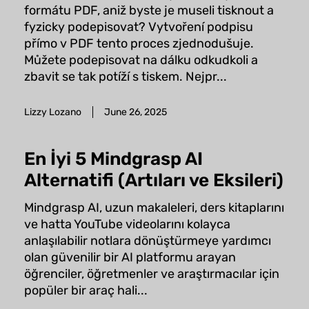
formátu PDF, aniž byste je museli tisknout a
fyzicky podepisovat? Vytvoření podpisu
přímo v PDF tento proces zjednodušuje.
Můžete podepisovat na dálku odkudkoli a
zbavit se tak potíží s tiskem. Nejpr...
Lizzy Lozano
June 26, 2025
En İyi 5 Mindgrasp AI
Alternatifi (Artıları ve Eksileri)
Mindgrasp AI, uzun makaleleri, ders kitaplarını
ve hatta YouTube videolarını kolayca
anlaşılabilir notlara dönüştürmeye yardımcı
olan güvenilir bir AI platformu arayan
öğrenciler, öğretmenler ve araştırmacılar için
popüler bir araç hali...