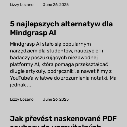
Lizzy Lozano
June 26, 2025
5 najlepszych alternatyw dla
Mindgrasp AI
Mindgrasp AI stało się popularnym
narzędziem dla studentów, nauczycieli i
badaczy poszukujących niezawodnej
platformy AI, która pomaga przekształcać
długie artykuły, podręczniki, a nawet filmy z
YouTube'a w łatwe do zrozumienia notatki. Ma
jednak ...
Lizzy Lozano
June 26, 2025
Jak převést naskenované PDF