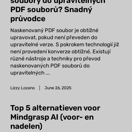
soubory do upravitelných
PDF souborů? Snadný
průvodce
Naskenovaný PDF soubor je obtížné
upravovat, pokud není převeden do
upravitelné verze. S pokrokem technologií již
není provedení konverze obtížné. Existují
různé nástroje a techniky pro převod
naskenovaných PDF souborů do
upravitelných ...
Lizzy Lozano
June 26, 2025
Top 5 alternatieven voor
Mindgrasp AI (voor- en
nadelen)