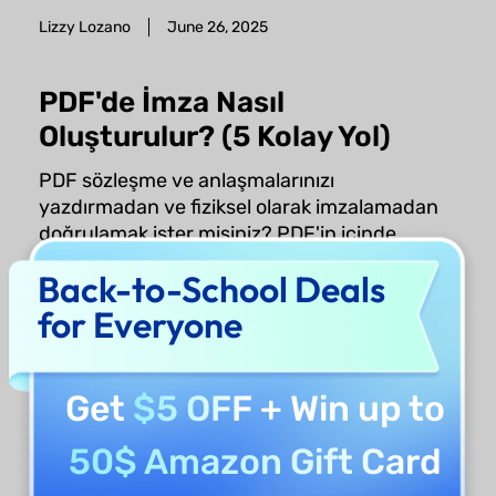
Lizzy Lozano
June 26, 2025
PDF'de İmza Nasıl
Oluşturulur? (5 Kolay Yol)
PDF sözleşme ve anlaşmalarınızı
yazdırmadan ve fiziksel olarak imzalamadan
doğrulamak ister misiniz? PDF'in içinde
doğrudan bir imza oluşturmak bu süreci
Back-to-School Deals
basitleştirir. Herhangi bir yerden uzaktan
imzalayabilir, yazdırma zahmetini ortadan
for Everyone
kal...
Lizzy Lozano
June 26, 2025
Get
$5 OFF
+ Win up to
50$ Amazon Gift Card
माइंडग्रास्प एआई के शीर्ष 5 विकल्प