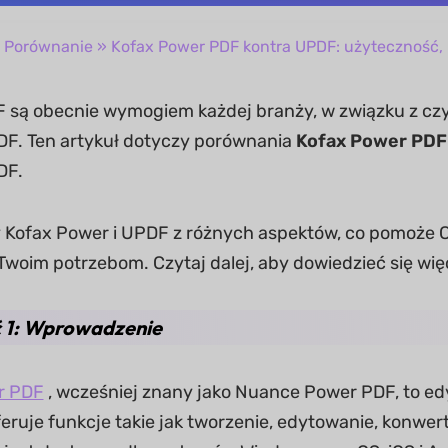
»
Porównanie
» Kofax Power PDF kontra UPDF: użyteczność, in
 są obecnie wymogiem każdej branży, w związku z czy
F. Ten artykuł dotyczy porównania
Kofax Power PDF
DF.
ofax Power i UPDF z różnych aspektów, co pomoże Ci
woim potrzebom. Czytaj dalej, aby dowiedzieć się wię
 1: Wprowadzenie
r PDF
, wcześniej znany jako Nuance Power PDF, to ed
feruje funkcje takie jak tworzenie, edytowanie, konwer