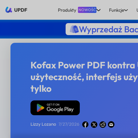
UPDF
Produkty
Funkcje
NOWOŚĆ
Wyprzedaż Bac
Kofax Power PDF kontra
użyteczność, interfejs uży
tylko
Pobierz za darmo
Lizzy Lozano
7/27/2026