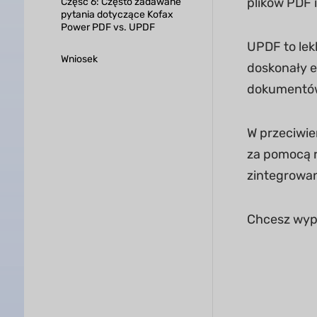
plików PDF 
Część 6: Często zadawane
pytania dotyczące Kofax
Power PDF vs. UPDF
UPDF to lek
Wniosek
doskonały e
dokumentów 
W przeciwie
za pomocą r
zintegrowan
Chcesz wypr