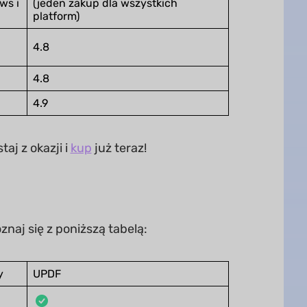
ws i
(jeden zakup dla wszystkich
platform)
4.8
4.8
4.9
aj z okazji i
kup
już teraz!
naj się z poniższą tabelą:
y
UPDF