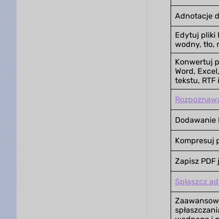
Adnotacje d
Edytuj pliki
wodny, tło, 
Konwertuj p
Word, Excel
tekstu, RTF
Rozpoznaw
Dodawanie h
Kompresuj p
Zapisz PDF 
Spłaszcz ad
Zaawansowa
spłaszczani