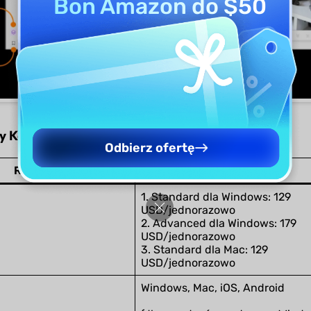
Bon Amazon do $50
ny Kofax i UPDF
Odbierz ofertę
Rzeczy
Kofax
1. Standard dla Windows: 129
USD/jednorazowo
2. Advanced dla Windows: 179
USD/jednorazowo
3. Standard dla Mac: 129
USD/jednorazowo
Windows, Mac, iOS, Android