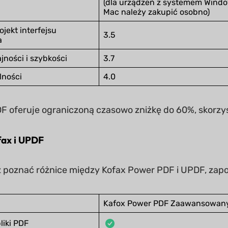
(dla urządzeń z systemem Windo
Mac należy zakupić osobno)
jekt interfejsu
3.5
a
ności i szybkości
3.7
lności
4.0
 oferuje ograniczoną czasowo zniżkę do 60%, skorzyst
fax i UPDF
z poznać różnice między Kofax Power PDF i UPDF, zapoz
Kafox Power PDF Zaawansowan
liki PDF