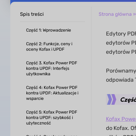
Spis treści
Strona główna
Część 1: Wprowadzenie
Edytory PDF
edytorów PD
Część 2: Funkcje, ceny i
oceny Kofax i UPDF
edytorów P
Część 3. Kofax Power PDF
kontra UPDF: Interfejs
Porównamy K
użytkownika
odpowiada T
Część 4: Kofax Power PDF
kontra UPDF: Aktualizacje i
Część
wsparcie
Część 5: Kofax Power PDF
kontra UPDF: szybkość i
Kofax Powe
użyteczność
do Kofax. O