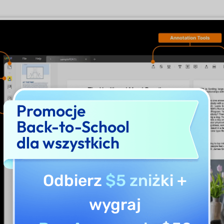
Promocje
Back-to-School
dla wszystkich
Odbierz
$5 zniżki
+
wygraj