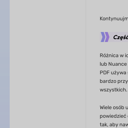
Kontynuujm
Część
Różnica w i
lub Nuance 
PDF używa s
bardzo przy
wszystkich.
Wiele osób 
powiedzieć 
tak, aby na