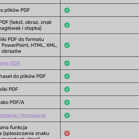
o plików PDF
 PDF (tekst, obraz, znak
nagłówek i stopka)
liki PDF do formatu
, PowerPoint, HTML, XML,
 i obrazów
anie OCR
aseł do plików PDF
liki PDF
jako PDF/A
notacje i formularze
na funkcja
a (spłaszczanie znaku