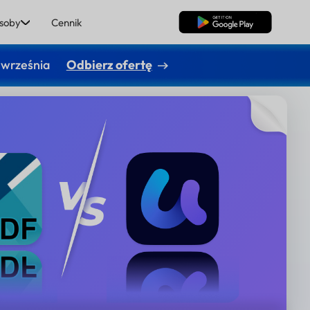
soby
Cennik
Pobierz za darmo
 września
Odbierz ofertę