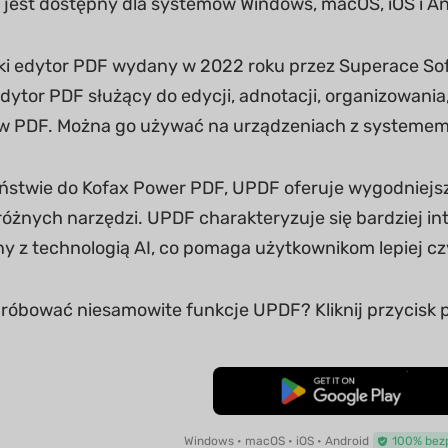
i jest dostępny dla systemów Windows, macOS, iOS i An
ki edytor PDF wydany w 2022 roku przez Superace Soft
dytor PDF służący do edycji, adnotacji, organizowani
PDF. Można go używać na urządzeniach z systemem W
ństwie do Kofax Power PDF, UPDF oferuje wygodniejszy
óżnych narzędzi. UPDF charakteryzuje się bardziej int
y z technologią AI, co pomaga użytkownikom lepiej c
óbować niesamowite funkcje UPDF? Kliknij przycisk p
Pobierz za darmo
Windows • macOS • iOS • Android
100% bez