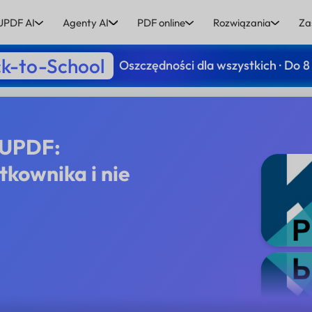
UPDF AI
Agenty AI
PDF online
Rozwiązania
Za
k-to-School
Oszczędności dla wszystkich · Do 8
 UPDF:
tkownika i nie