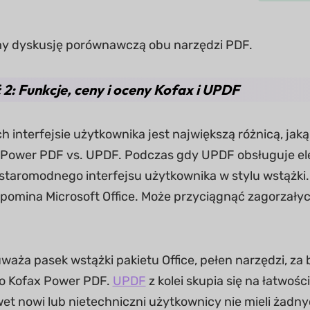
y dyskusję porównawczą obu narzędzi PDF.
 2: Funkcje, ceny i oceny Kofax i UPDF
ch interfejsie użytkownika jest największą różnicą, ja
Power PDF vs. UPDF. Podczas gdy UPDF obsługuje eleg
taromodnego interfejsu użytkownika w stylu wstążki.
pomina Microsoft Office. Może przyciągnąć zagorzałych
uważa pasek wstążki pakietu Office, pełen narzędzi, z
o Kofax Power PDF.
UPDF
z kolei skupia się na łatwośc
wet nowi lub nietechniczni użytkownicy nie mieli żad