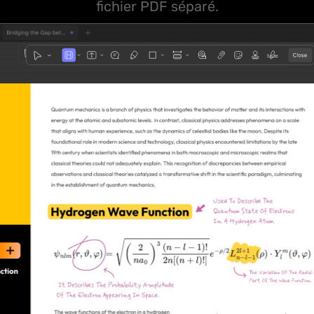
fichier PDF séparé.
1
3
4
5
2