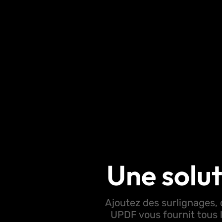
Une solut
Ajoutez des surlignages, 
UPDF vous fournit tous 