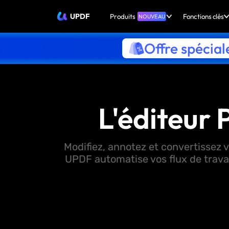
UPDF
Produits
Fonctions clés
NOUVEAU
Offre spécial
L'éditeur 
Modifiez, annotez et convertissez v
UPDF automatise vos flux de travai