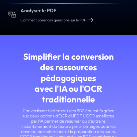
Analyser le PDF
Comment poser des questions sur le PDF
Simplifier la conversion
des ressources
pédagogiques
avec l'IA ou l'OCR
traditionnelle
Convertissez facilement des PDF éducatifs grâce
aux deux options d'OCR d'UPDF. L'OCR améliorée
par l'IA permet de résumer ou d'extraire
instantanément du texte à partir d'images pour les
devoirs, les recherches et la préparation des cours.
L'OCR traditionnelle convertit les PDF numérisés de