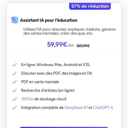
57
% de réduction
Assistant IA pour l’éducation
Utilisez l’IA pour résumer, expliquer, traduire, générer
des cartes mentales, créer des quiz, etc.
59,99
€
/An
139,99
€
@vi
En ligne, Windows, Mac, Android et iOS.
Que 
Discuter avec des PDF, des images et l’IA
ou simplement quelqu’un qu
PDF en carte mentale
Recherche d’articles (en ligne)
100 Go
de stockage cloud
Intégration complète de
DeepSeek R1
et
ChatGPT-5