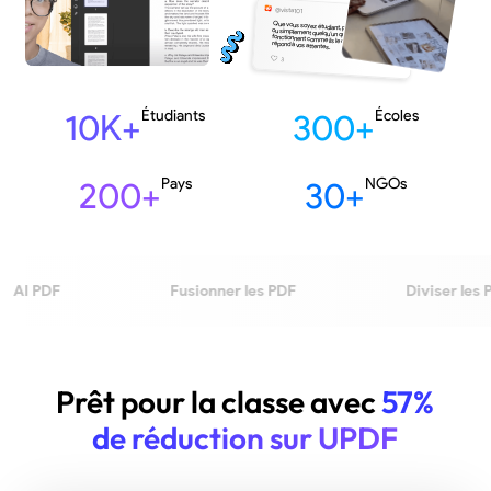
10K+
Étudiants
300+
Écoles
200+
Pays
30+
NGOs
Fusionner les PDF
Diviser les PDF
@purahan01
UPDF 2.0 n’est pas seulement 
éditeur PDF, c’est aussi un vérit
outil complet de gestion de PDF
Prêt pour la classe avec
57%
de réduction sur UPDF