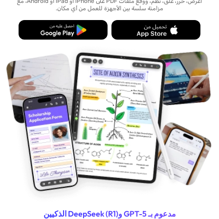
اعرض، حرّر، علّق، نظّم، ووقّع ملفات PDF على iPhone أو iPad أو Android، مع
مزامنة سلسة بين الأجهزة للعمل من أي مكان.
مدعوم بـ GPT-5 وDeepSeek (R1) الذكيين