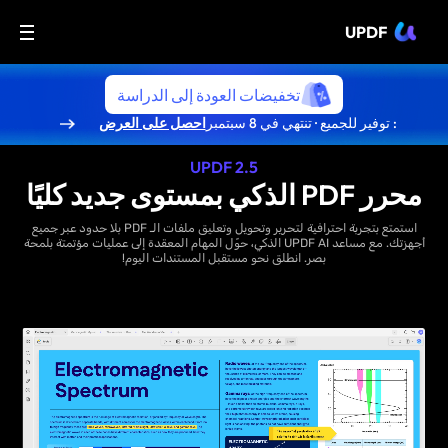
UPDF
تخفيضات العودة إلى الدراسة
: توفير للجميع · تنتهي في 8 سبتمبر
احصل على العرض
UPDF 2.5
محرر PDF الذكي بمستوى جديد كليًا
استمتع بتجربة احترافية لتحرير وتحويل وتعليق ملفات الـ PDF بلا حدود عبر جميع
أجهزتك. مع مساعد UPDF AI الذكي، حوّل المهام المعقدة إلى عمليات مؤتمتة بلمحة
بصر. انطلق نحو مستقبل المستندات اليوم!