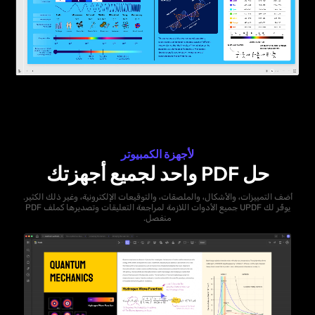
لأجهزة الكمبيوتر
حل PDF واحد لجميع أجهزتك
أضف التمييزات، والأشكال، والملصقات، والتوقيعات الإلكترونية، وغير ذلك الكثير.
يوفّر لك UPDF جميع الأدوات اللازمة لمراجعة التعليقات وتصديرها كملف PDF
منفصل.