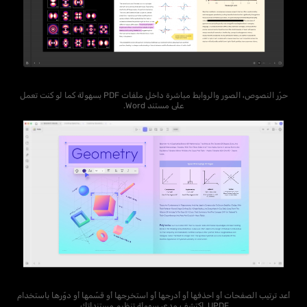
حرّر النصوص، الصور والروابط مباشرة داخل ملفات PDF بسهولة كما لو كنت تعمل
على مستند Word.
أعد ترتيب الصفحات أو احذفها أو أدرجها أو استخرجها أو قسّمها أو دوّرها باستخدام
UPDF. اكتشف مدى سهولة تنظيم مستنداتك.