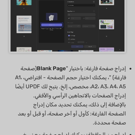
إدراج صفحة فارغة: باختيار "
Blank Page
(صفحة
فارغة) "، يمكنك اختيار حجم الصفحة - افتراضي، A1،
A2، A3، A4، A5، مخصص، إلخ. يتيح لك UPDF أيضًا
إدراج الصفحات بالاتجاهين الرأسي والأفقي.
بالإضافة إلى ذلك، يمكنك تحديد مكان إدراج
الصفحة الفارغة: كأول أو آخر صفحة، أو قبل أو بعد
صفحة محددة.
إدراج من الحافظة: يمكنك إدراج صفحة مع نسخ