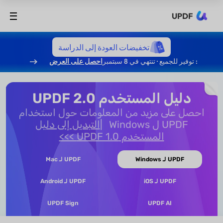
UPDF
تخفيضات العودة إلى الدراسة
: توفير للجميع · تنتهي في 8 سبتمبر
احصل على العرض
دليل المستخدم UPDF 2.0
احصل على مزيد من المعلومات حول استخدام
UPDF ل Windows
التبديل إلى دليل
المستخدم UPDF 1.0 >>>
UPDF لـ Windows
UPDF لـ Mac
UPDF لـ iOS
UPDF لـ Android
UPDF Sign
UPDF AI