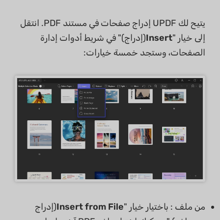
يتيح لك UPDF إدراج صفحات في مستند PDF. انتقل
إلى خيار "
Insert
(إدراج)" في شريط أدوات إدارة
الصفحات، وستجد خمسة خيارات:
من ملف : باختيار خيار "
Insert from File
(إدراج