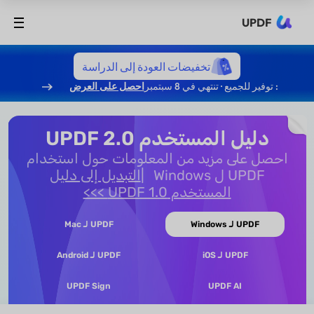
UPDF
تخفيضات العودة إلى الدراسة
: توفير للجميع · تنتهي في 8 سبتمبر
احصل على العرض
دليل المستخدم UPDF 2.0
احصل على مزيد من المعلومات حول استخدام
UPDF ل Windows
التبديل إلى دليل
المستخدم UPDF 1.0 >>>
UPDF لـ Windows
UPDF لـ Mac
UPDF لـ iOS
UPDF لـ Android
UPDF Sign
UPDF AI