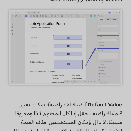
Default Value
(القيمة الافتراضية): يمكنك تعيين
قيمة افتراضية للحقل إذا كان المحتوى ثابتًا ومعروفًا
مسبقًا. لا يزال بإمكان المستخدمين حذف القيمة
الافتراضية وإدخال القيمة الافتراضية الخاصة بهم إذا