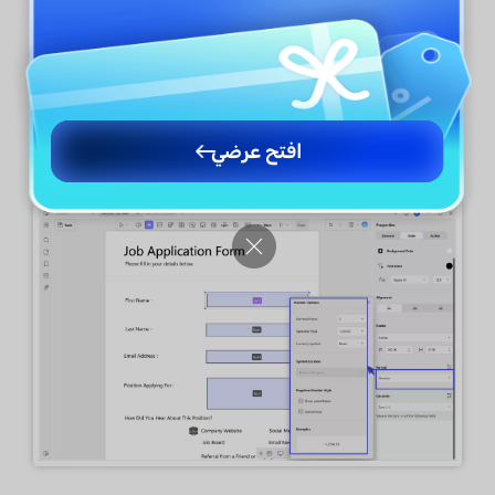
أخرى. بمجرد تحديد التنسيق، يمكنك تخصيص
خصائصه ذات الصلة. على سبيل المثال، إذا اخترت
”
Number
(رقم)“، يمكنك ضبط إعدادات مثل المنازل
العشرية، ونمط الفاصل، ورمز العملة، وموضع الرمز،
وتنسيق الأرقام السالبة.
افتح عرضي