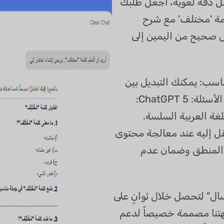
 دقة لغوية، اجعل طلبك
كلمة 'مختلف' مع شرح
ل صحيح من اليمين إلى
ناسب: يمكنك التبديل بين
أقوى النماذج العالمية لضمان جودة الأسئلة: ChatGPT 5:
لغة العربية السلسة.
(عبر زر DeepThink): انتقل إليه عند معالجة محتوى
 المنطق وضمان عدم
رسال" لتحصل خلال ثوانٍ على
هتنا مصممة خصيصاً لدعم