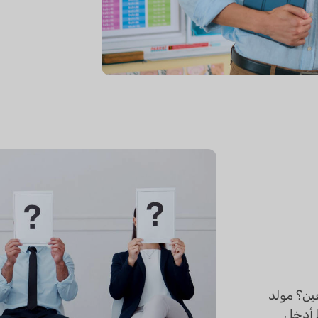
ين؟ مولد
فقط أدخل