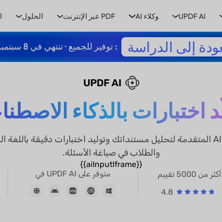
UPDF AI
وكلاء AI
PDF عبر الإنترنت
الحلول
ا
ودة إلى الدراسة
: توفير للجميع · تنتهي في 8 سبتمبر
UPDF AI
د اختبارات بالذكاء الاصطن
أداة احترافية تستخدم تقنيات AI المتقدمة لتحليل مستنداتك وتوليد اختبارات دقيقة
والطلاب في صياغة الأسئلة.
{{aiInputIframe}}
متوفر على UPDF AI في
أكثر من 5000 تقييم
4.8