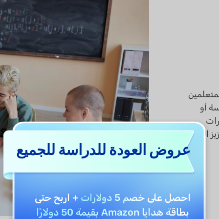
لمتعلمين
سة أو
رات
 الفهم،
عروض العودة للدراسة للجميع
احصل على
خصم 5 دولارات
+ اربح حتى
بطاقة هدايا Amazon بقيمة 50 دولارًا