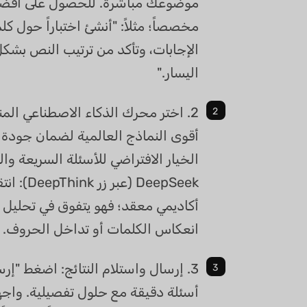
موضوعك مباشرة. للحصول على أفضل
مخصصاً؛ مثلاً: "أنشئ اختباراً حول 
الإجابات، وتأكد من ترتيب النص بشك
اليسار."
2. اختر محرك الذكاء الاصطناعي الم
الخيار الافتراضي للأسئلة السريعة وال
DeepSeek 
أكاديمي معقد؛ فهو يتفوق في تحليل
انعكاس الكلمات أو تداخل الحروف.
3. إرسال واستلام النتائج: اضغط "إ
أسئلة دقيقة مع حلول تفصيلية. واج