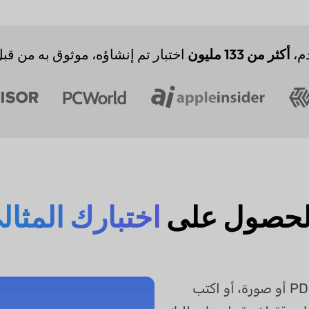
م،
أكثر من 133 مليون
اختبار تم إنشاؤه، موثوق به من قبل
لحصول على
اختبارك المثاليPDF AI
1. حدد طلبك بدقة : ابدأ برفع ملف PDF أو صورة، أو اكتب