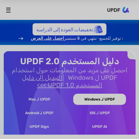
UPDF
تخفيضات العودة إلى الدراسة
: توفير للجميع · تنتهي في 8 سبتمبر
احصل على العرض
دليل المستخدم UPDF 2.0
احصل على مزيد من المعلومات حول استخدام
UPDF ل Windows
التبديل إلى دليل
المستخدم UPDF 1.0 >>>
UPDF لـ Windows
UPDF لـ Mac
UPDF لـ iOS
UPDF لـ Android
UPDF Sign
UPDF AI