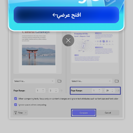
افتح عرضي