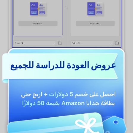
عروض العودة للدراسة للجميع
احصل على
خصم 5 دولارات
+ اربح حتى
الخطوة 4
. بمجرد تحميل ملفاتك بنجاح، يمكنك تحديد
بطاقة هدايا Amazon بقيمة 50 دولارًا
نطاق الصفحات الذي تريده ثم النقر على زر المقارنة
لبدء العملية.