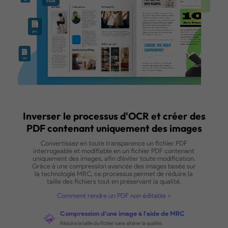
Comment convertir un PDF scanné en Word
Prise en charge des documents et images
numérisés
Convertissez les documents numérisés et les images en for
modifiables.
Différents formats de sortie
La conversion OCR prend en charge tous les formats de tex
modifiables : Word, Excel, PowerPoint et TXT.
Traiter plusieurs fichiers simultanément
Téléversez et convertissez en un seul clic plusieurs fichiers en
modifiable, en parallèle.
ACHETER