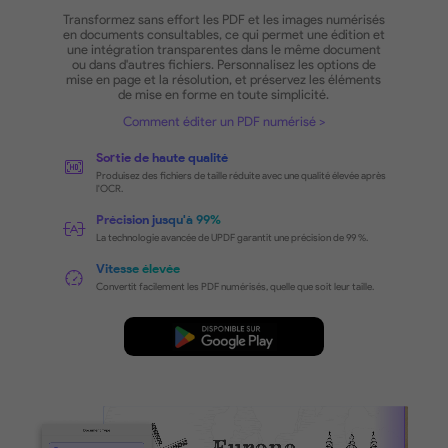
Exploitez tout le potentiel de
l'O
UPDF
Reconnaissance précise du texte 
les PDF numérisés
Transformez sans effort les PDF et les images numé
en documents consultables, ce qui permet une éditi
une intégration transparentes dans le même docu
ou dans d'autres fichiers. Personnalisez les option
mise en page et la résolution, et préservez les élé
de mise en forme en toute simplicité.
Comment éditer un PDF numérisé
Sortie de haute qualité
Produisez des fichiers de taille réduite avec une qualité élevé