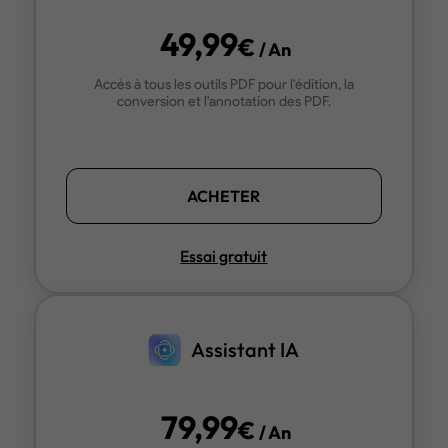
3 méthodes simples et efficaces pour reconnaî
49,99
du texte d'un PDF
€
/ An
Accès à tous les outils PDF pour l'édition, la
conversion et l'annotation des PDF.
ACHETER
Essai gratuit
Assistant IA
79,99
€
/ An