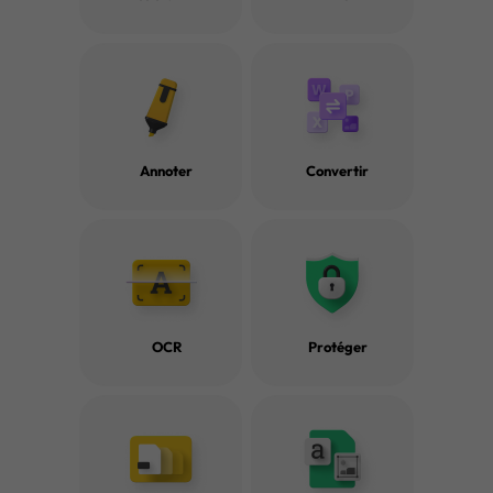
Conseils et astuces pour l'OCR des PDF
Annoter
Convertir
Découvrir plus
OCR
Protéger
Comment scanner en PDF sous Windows
3 meilleures faço
10/11 (méthode gratuite avec guide)
hors ligne et en li