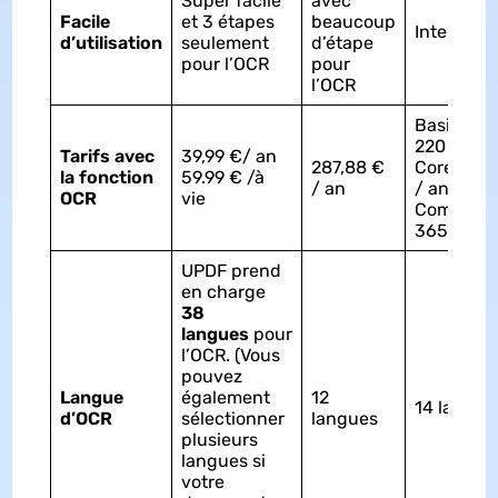
Super facile
avec
Facile
et 3 étapes
beaucoup
Intermédi
d’utilisation
seulement
d’étape
pour l’OCR
pour
l’OCR
Basique :
220 € / a
Tarifs avec
39,99 €/ an
287,88 €
Core : 275
la fonction
59.99 € /à
/ an
/ an
OCR
vie
Complete 
365 € / a
UPDF prend
en charge
38
langues
pour
l’OCR. (Vous
pouvez
Langue
également
12
14 langue
d’OCR
sélectionner
langues
plusieurs
langues si
votre