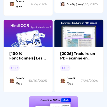
franck
Freddy Leroy
8/29/2024
1/3/2026
Petit
[100 %
[2026] Traduire un
Fonctionnels] Les 4
PDF scanné en
meilleurs outils OCR
conservant la mise
hindi pour une
en page d’origine
OCR
OCR
reconnaissance de
texte précise
franck
franck
10/10/2025
7/24/2026
Petit
Petit