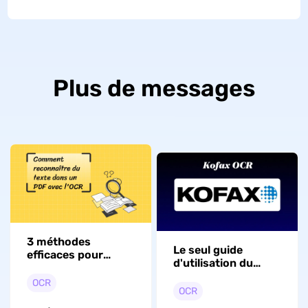
Plus de messages
3 méthodes
Le seul guide
efficaces pour
d'utilisation du
reconnaître du
logiciel Kofax OCR
texte d'un PDF
OCR
dont vous aurez
OCR
besoin en 2026