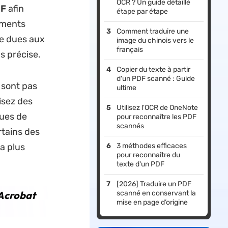
OCR ? Un guide détaillé
DF
afin
étape par étape
uments
Comment traduire une
te dues aux
image du chinois vers le
français
s précise.
Copier du texte à partir
d'un PDF scanné : Guide
 sont pas
ultime
isez des
Utilisez l'OCR de OneNote
ques de
pour reconnaître les PDF
scannés
rtains des
a plus
3 méthodes efficaces
pour reconnaître du
texte d'un PDF
[2026] Traduire un PDF
Acrobat
scanné en conservant la
mise en page d’origine