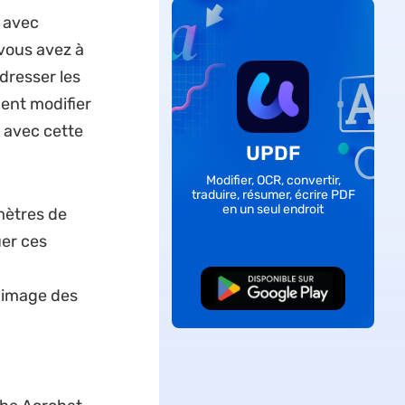
 avec
vous avez à
edresser les
ent modifier
e avec cette
UPDF
Modifier, OCR, convertir,
traduire, résumer, écrire PDF
en un seul endroit
mètres de
uer ces
TÉLÉCHARGER
d'image des