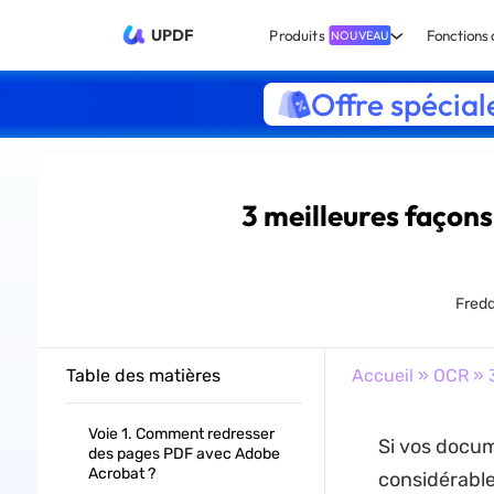
UPDF
Produits
Fonctions 
NOUVEAU
Offre spécial
3 meilleures façons
Fred
Table des matières
Accueil
»
OCR
» 3
Voie 1. Comment redresser
Si vos docum
des pages PDF avec Adobe
Acrobat ?
considérable