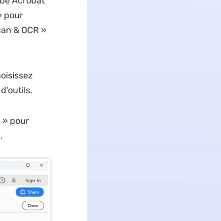
obe Acrobat
» pour
Scan & OCR »
hoisissez
'outils.
s » pour
.