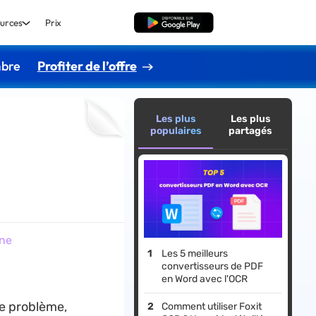
urces
Prix
TÉLÉCHARGER
mbre
Profiter de l’offre
Les plus
Les plus
populaires
partagés
gne
Les 5 meilleurs
convertisseurs de PDF
en Word avec l'OCR
ce problème,
Comment utiliser Foxit