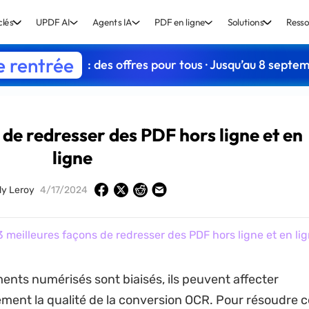
clés
UPDF AI
Agents IA
PDF en ligne
Solutions
Resso
e rentrée
: des offres pour tous · Jusqu’au 8 septe
 de redresser des PDF hors ligne et en
ligne
dy Leroy
4/17/2024
 meilleures façons de redresser des PDF hors ligne et en li
ents numérisés sont biaisés, ils peuvent affecter
ment la qualité de la conversion OCR. Pour résoudre 