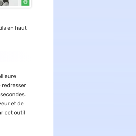
tils en haut
illeure
e redresser
 secondes.
veur et de
r cet outil