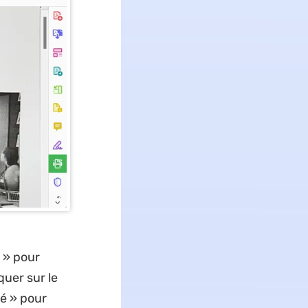
s » pour
quer sur le
é » pour