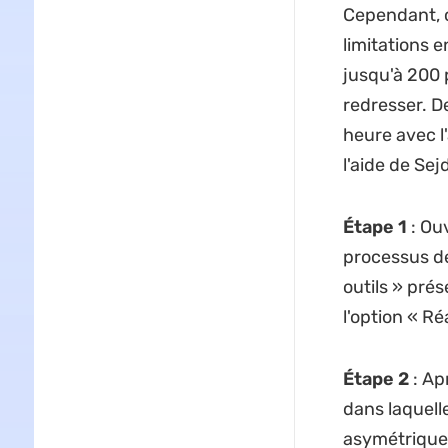
Cependant, c
limitations 
jusqu'à 200 
redresser. D
heure avec l
l'aide de Sejd
Étape 1
: Ouv
processus de
outils » prés
l'option « R
Étape 2
: Ap
dans laquell
asymétriques