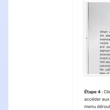
Étape 4
: Cl
accéder aux 
menu déroula