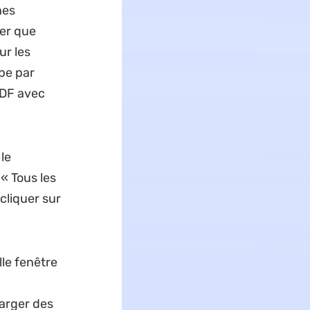
nes
ger que
ur les
pe par
PDF avec
le
« Tous les
 cliquer sur
lle fenêtre
harger des