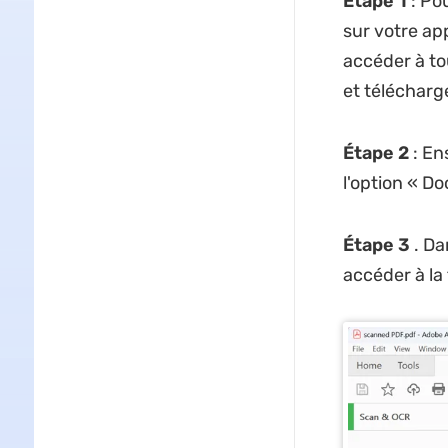
Étape 1
: Po
sur votre app
accéder à tou
et télécharg
Étape 2
: En
l'option « D
Étape 3
. Da
accéder à la