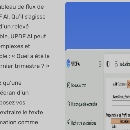
bleau de flux de
AI. Qu’il s’agisse
 d’un relevé
le, UPDF AI peut
omplexes et
e : « Quel a été le
nier trimestre ? »
z qu’une
’écran d’un
 posez vos
xtraire le texte
ormation comme