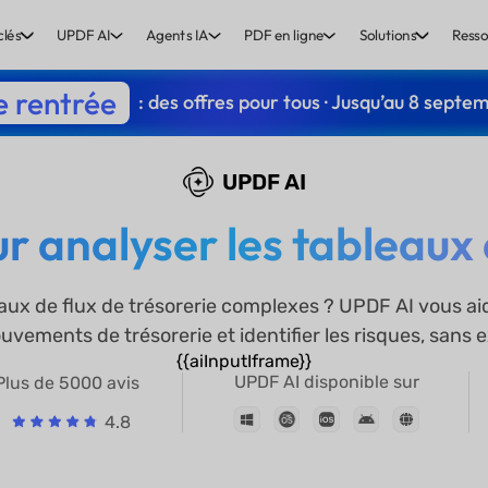
clés
UPDF AI
Agents IA
PDF en ligne
Solutions
Resso
e rentrée
: des offres pour tous · Jusqu’au 8 septe
UPDF AI
r analyser les tableaux 
x de flux de trésorerie complexes ? UPDF AI vous aide
ements de trésorerie et identifier les risques, sans e
{{aiInputIframe}}
UPDF AI disponible sur
Plus de 5000 avis
4.8