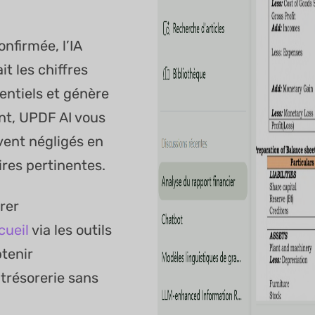
nfirmée, l’IA
t les chiffres
entiels et génère
nt, UPDF AI vous
vent négligés en
res pertinentes.
rer
cueil
via les outils
tenir
trésorerie sans