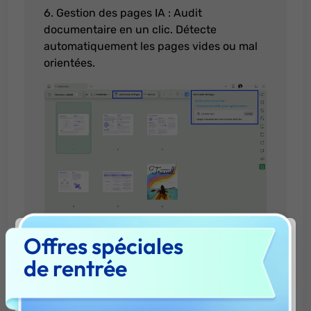
6. Gestion des pages IA : Audit
documentaire en un clic. Détecte
automatiquement les pages vides ou mal
orientées.
Amélioré :
Améliorations générales des performances
pour une expérience plus rapide et plus
fluide.