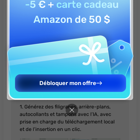
Corrigé :
Plusieurs problèmes de stabilité ont été
résolus.
6 mars, 2026
2.2.0
Nouveautés :
1. Générez des filigranes, arrière-plans,
autocollants et tampons avec l’IA, avec
prise en charge du téléchargement local
et de l’insertion en un clic.