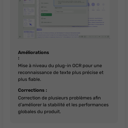
Are you visiting updf.com from outside this
region? Visit your regional site for more
relevant pricing, promotions, and events.
Continuer vers le site français
Continue to English Site
Débloquer mon offre
Améliorations
:
Mise à niveau du plug-in OCR pour une
reconnaissance de texte plus précise et
plus fiable.
Corrections :
Correction de plusieurs problèmes afin
d’améliorer la stabilité et les performances
globales du produit.