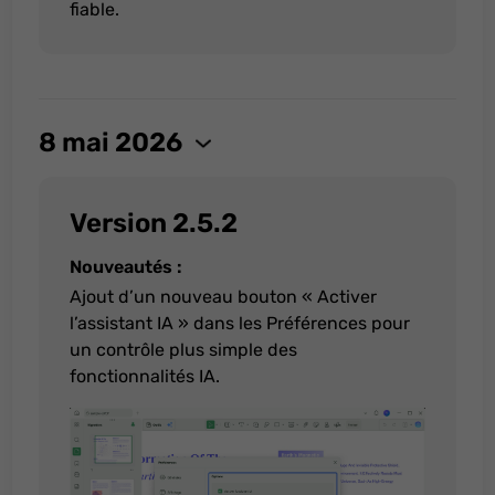
fiable.
8 mai 2026
Version 2.5.2
Nouveautés :
Offres spéciales
Ajout d’un nouveau bouton « Activer
de rentrée
l’assistant IA » dans les Préférences pour
un contrôle plus simple des
fonctionnalités IA.
-5 €
+
carte cadeau
Vous visitez UPDF.com dans votre langue
régionale ? Visitez votre site régional pour
Amazon de 50 $
connaître les prix, les promotions et les
événements qui vous intéressent.