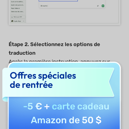
Étape 2. Sélectionnez les options de
traduction
Après la première instruction, appuyez sur
l’icône « Traduire ». Ensuite, choisissez
Offres spéciales
simplement entre « Traduction côte à côte »
de rentrée
ou « Traduction page par page ».
-5 €
+
carte cadeau
Amazon de 50 $