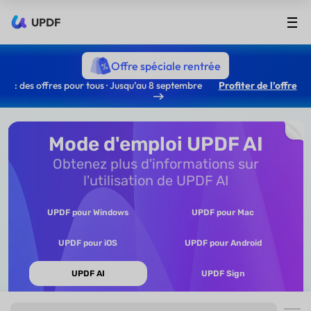
UPDF
Offre spéciale rentrée
: des offres pour tous · Jusqu’au 8 septembre
Profiter de l’offre
Mode d'emploi UPDF AI
Obtenez plus d'informations sur
l'utilisation de UPDF AI
UPDF pour Windows
UPDF pour Mac
UPDF pour iOS
UPDF pour Android
UPDF AI
UPDF Sign