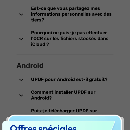
Est-ce que vous partagez mes
informations personnelles avec des
tiers?
Pourquoi ne puis-je pas effectuer
l’OCR sur les fichiers stockés dans
iCloud ?
Android
UPDF pour Android est-il gratuit?
Comment installer UPDF sur
Android?
Puis-je télécharger UPDF sur
Android sans accéder à Google Play
?
Offres spéciales