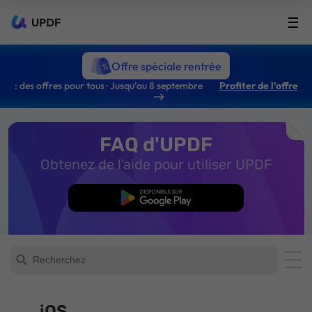
UPDF
Offre spéciale rentrée
: des offres pour tous · Jusqu’au 8 septembre
Profiter de l’offre
FAQ d'UPDF
Obtenez de l'aide pour utiliser UPDF
TÉLÉCHARGER
iOS