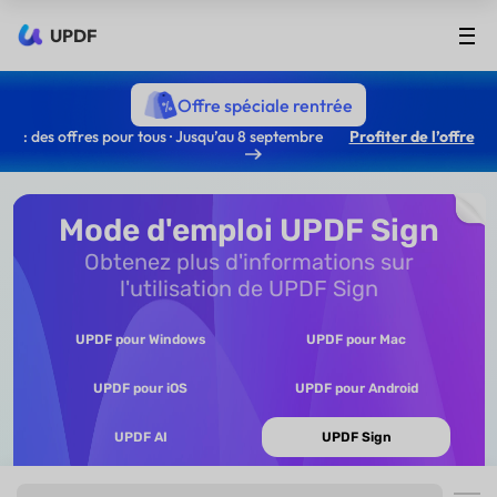
UPDF
Offre spéciale rentrée
: des offres pour tous · Jusqu’au 8 septembre
Profiter de l’offre
Mode d'emploi UPDF Sign
Obtenez plus d'informations sur
l'utilisation de UPDF Sign
UPDF pour Windows
UPDF pour Mac
UPDF pour iOS
UPDF pour Android
UPDF AI
UPDF Sign