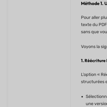
Méthode 1. Ut
Pour aller pl
texte du PDF
sans que vous
Voyons la sig
1. Réécriture 
L’option « Ré
structurées et
Sélectionne
une versio