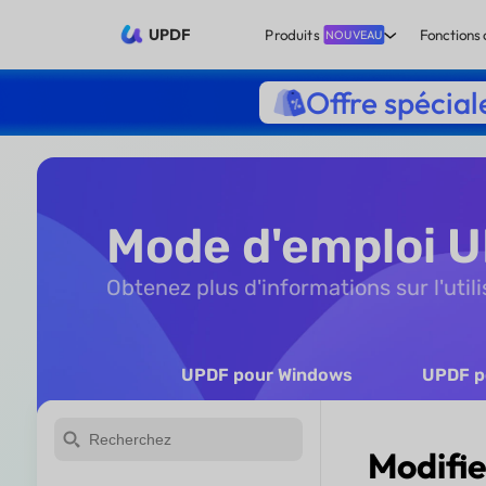
UPDF
Produits
Fonctions 
NOUVEAU
Offre spécial
Mode d'emploi U
Obtenez plus d'informations sur l'util
UPDF pour Windows
UPDF p
Modifie