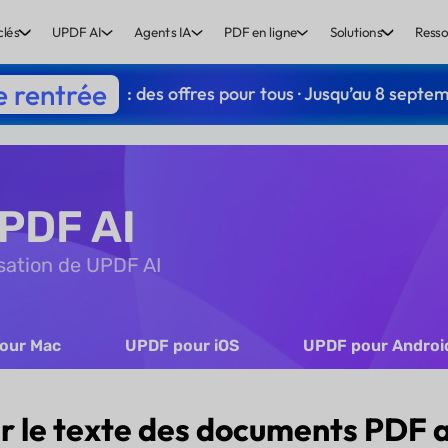
clés
UPDF AI
Agents IA
PDF en ligne
Solutions
Resso
e rentrée
: des offres pour tous · Jusqu’au 8 septe
PDF AI
isation de UPDF AI
our Mac
UPDF pour iOS
UPDF pour Androi
r le texte des documents PDF a