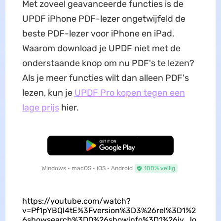
Met zoveel geavanceerde functies is de
UPDF iPhone PDF-lezer ongetwijfeld de
beste PDF-lezer voor iPhone en iPad.
Waarom download je UPDF niet met de
onderstaande knop om nu PDF's te lezen?
Als je meer functies wilt dan alleen PDF's
lezen, kun je
UPDF Pro kopen tegen een
lage prijs
hier.
Gratis Download
Windows • macOS • iOS • Android
100% veilig
https://youtube.com/watch?
v=Pf1pYBQl4tE%3Fversion%3D3%26rel%3D1%2
6showsearch%3D0%26showinfo%3D1%26iv_lo