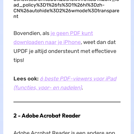
ad_policy%3D1%26fs%3D1%26hl%3Dzh-
CN%26autohide%3D2%26wmode%3Dtranspare
nt
Bovendien, als
je geen PDF kunt
downloaden naar je iPhone
, weet dan dat
UPDF je altijd ondersteunt met effectieve
tips!
Lees ook:
6 beste PDF-viewers voor iPad
(functies, voor- en nadelen)
.
2 - Adobe Acrobat Reader
Adobe Acrobat Reader is een andere app