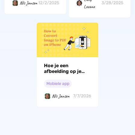
Nls Jansen
12/2/2025
3/28/2025
Lozano
Hoe je een
afbeelding op je
iPhone naar PDF
converteert: 5
Mobiele app
methoden
Nls Jansen
7/7/2026