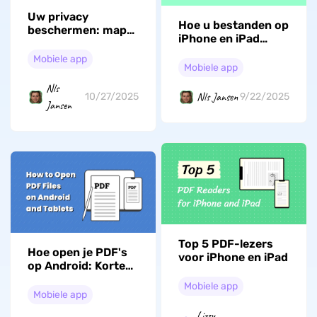
Uw privacy
Hoe u bestanden op
beschermen: map
iPhone en iPad
verbergen op
eenvoudig kunt
iPhone (compatibel
Mobiele app
comprimeren -
Mobiele app
met iOS 26)
Snelle en
Nls
gemakkelijke
Nls Jansen
10/27/2025
9/22/2025
Jansen
stappen
Top 5 PDF-lezers
Hoe open je PDF's
voor iPhone en iPad
op Android: Korte
gids met de beste
Mobiele app
manier
Mobiele app
Lizzy