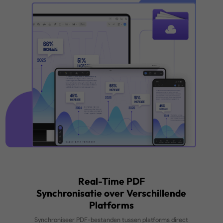
Synchroniseer en krijg
toegang tot dezelfde PDF
vanaf Windows, Mac, iOS
en Android.
Grote Cloudopslag
Van 2 GB tot 100 GB.
Upgrade om exclusieve
toegang te krijgen tot grote
cloudopslag.
Gratis Download