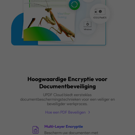
vanuit UPDF Cloud, voor meer productiviteit en
flexibiliteit in uw werkroutine.
Hoe Bestanden te Synchroniseren
Bekijk Updates op Elke Locatie
Bij het aanbrengen van wijzigingen
in een document, bekijk alle
wijzigingen op andere apparaten.
Beheer Documenten Handig
Hernoem, ster, download, verwijder
PDF-bestanden eenvoudig in UPDF
Cloud.
Koop Nu