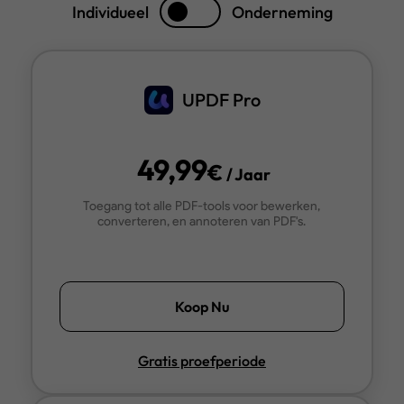
Individueel
Onderneming
· PDF Samenwerking: Industriële Belang, Toptools & Me
UPDF Pro
· Top 5 Veilige Document Samenwerking Tools in 2025
49,99
€
/ Jaar
Toegang tot alle PDF-tools voor bewerken,
converteren, en annoteren van PDF's.
Koop Nu
Gratis proefperiode