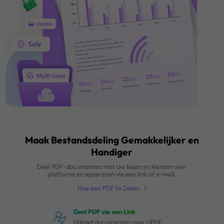
Documentbeveiliging
UPDF Cloud biedt eersteklas
documentbeschermingstechnieken voor een veilige
beveiligder werkproces.
Hoe een PDF Beveiligen
Multi-Layer Encryptie
Bescherm uw documenten met
technologie voor multi-layer
encryptie.
Veilige en Verliesvrije
Bestandsopslag
Gedistrubueerde opslag splitst
gegevens over meerdere fysieke
servers door alle statistieken te
synchroniseren om gegevensverlies
te voorkomen.
Veilige Bestandsaccessibiliteit