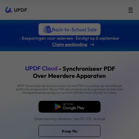
UPDF
Back-to-School Sale
: Besparingen voor iedereen · Eindigt op 8 september
Claim aanbieding
UPDF Cloud
- Synchroniseer P
Over Meerdere Apparaten
UPDF Cloud biedt een betere manier om met PDF's te werken op versc
platforms en apparaten. Sla uw PDF-documenten op en organiseer ze
cloudgebaseerde opslag om uw werk efficiënt en productief te m
Gratis Download