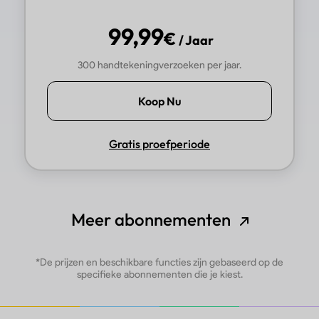
99,99
€
/ Jaar
300 handtekeningverzoeken per jaar.
Koop Nu
Gratis proefperiode
Meer abonnementen
*De prijzen en beschikbare functies zijn gebaseerd op de
specifieke abonnementen die je kiest.