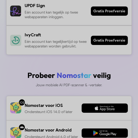
Ondersteunt iOS 14.0 of later
Android
Ondersteunt Android 6.0 of later
download v1 btn
Probeer
Online T