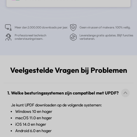
UPDF AI Online
Eén account kan tegelijk op twee
webapparaten inloggen.
UPDF Sign
Eén account kan tegelijk op twee
Veelgestelde Vragen bij Problemen
webapparaten inloggen.
1. Welke besturingssystemen zijn compatibel met UPDF?
IvyCraft
Je kunt UPDF downloaden op de volgende systemen:
Windows 10 en hoger
Eén account kan tegelijkertijd op t
macOS 11.0 en hoger
webapparaten worden gebruikt.
iOS 14.0 en hoger
Android 6.0 en hoger