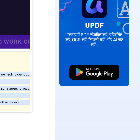
UPDF
एक ऐप में PDF संपादित करें, परिवर्तित
करें, OCR करें, टिप्पणी करें, और AI चैट
करें।
मुफ्त डाउनलोड