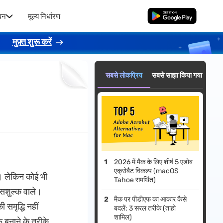
धन
मूल्य निर्धारण
मुफ्त डाउनलोड
।
मुफ़्त शुरू करें
सबसे लोकप्रिय
सबसे साझा किया गया
2026 में मैक के लिए शीर्ष 5 एडोब
एक्रोबैट विकल्प (macOS
 । लेकिन कोई भी
Tahoe समर्थित)
र सशुल्क वाले।
मैक पर पीडीएफ का आकार कैसे
 समृद्धि नहीं
बदलें: 3 सरल तरीके (ताहो
शामिल)
बनाने के तरीके