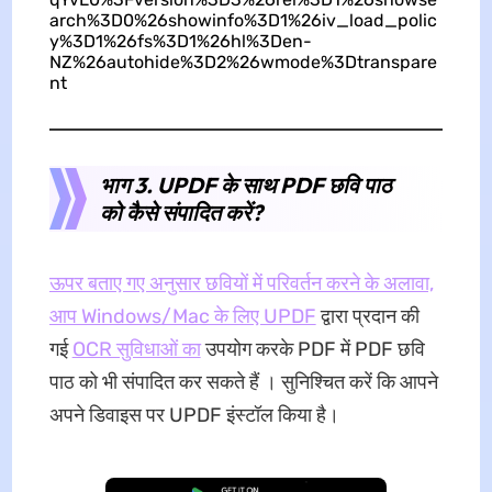
arch%3D0%26showinfo%3D1%26iv_load_polic
y%3D1%26fs%3D1%26hl%3Den-
NZ%26autohide%3D2%26wmode%3Dtranspare
nt
भाग 3. UPDF के साथ PDF छवि पाठ
को कैसे संपादित करें?
ऊपर बताए गए अनुसार छवियों में परिवर्तन करने के अलावा,
आप Windows/Mac के लिए UPDF
द्वारा प्रदान की
गई
OCR सुविधाओं का
उपयोग करके PDF में PDF छवि
पाठ को भी संपादित कर सकते हैं । सुनिश्चित करें कि आपने
अपने डिवाइस पर UPDF इंस्टॉल किया है।