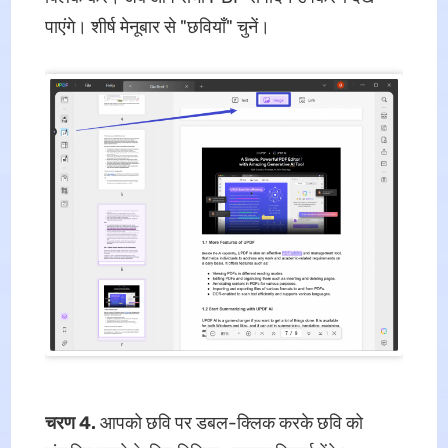
पाएंगे। शीर्ष मेनूबार से "छवियाँ" चुनें।
चरण 4.
आपको छवि पर डबल-क्लिक करके छवि को