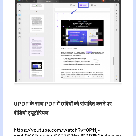
UPDF के साथ PDF में छवियों को संपादित करने पर
वीडियो ट्यूटोरियल
https://youtube.com/watch?v=0P11j-
qYvL0%3Fversion%3D3%26rel%3D1%26showse