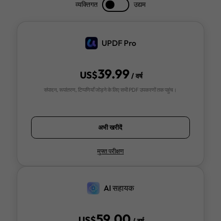
2025 में स्कैन किए गए PDF को Excel में परिवर्तित करने के
सबसे अच्छे उपकरण
Windows 10/11 के लिए AI के साथ 5 प्रमुख OCR
सॉफ़्टवेयर
इमेज से टेक्स्ट पढ़ने के 3 सबसे अच्छे तरीके
2025 में उपयोग करने के लिए 5 बेहतरीन अरबी OCR उपकर
पर विस्तृत गाइड
PDF को ऑनलाइन OCR कैसे करें? (3 कार्यशील तरीके)