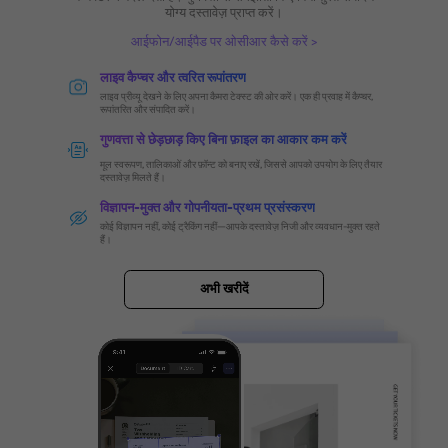
MRC का उपयोग करके छवि संकुचित करें
गुणवत्ता से समझौता किए बिना फ़ाइल का आकार घटाएं।
चयनात्मक चित्र गुणवत्ता
संतुलित गुणवत्ता
मुफ्त डाउनलोड