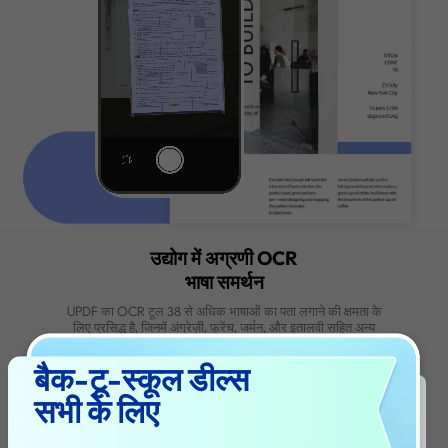
चलते-फिरते मोबाइल ओसीआर:
कहीं भी स्कैन और रूपांतरित करें
डेस्कटॉप की मजबूरी से खुद को मुक्त करें। UPDF का शक्तिश
मोबाइल ओसीआर आपके फोन या टैबलेट को एक पोर्टेबल स्कैनर
कनवर्टर में बदल देता है। गुणवत्ता से समझौता किए बिना तुरंत सं
योग्य दस्तावेज़ प्राप्त करें।
बैक-टू-स्कूल डील्स
आईफोन/आईपैड पर ओसीआर कैसे करें
सभी के लिए
लाइव कैप्चर और त्वरित रूपांतरण