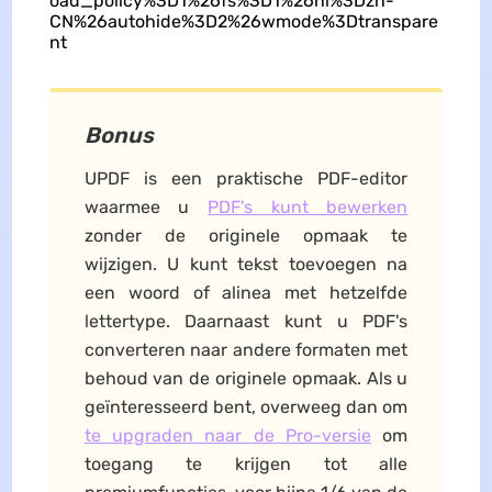
oad_policy%3D1%26fs%3D1%26hl%3Dzh-
CN%26autohide%3D2%26wmode%3Dtranspare
nt
Bonus
UPDF is een praktische PDF-editor
waarmee u
PDF's kunt bewerken
zonder de originele opmaak te
wijzigen. U kunt tekst toevoegen na
een woord of alinea met hetzelfde
lettertype. Daarnaast kunt u PDF's
converteren naar andere formaten met
behoud van de originele opmaak. Als u
geïnteresseerd bent, overweeg dan om
te upgraden naar de Pro-versie
om
toegang te krijgen tot alle