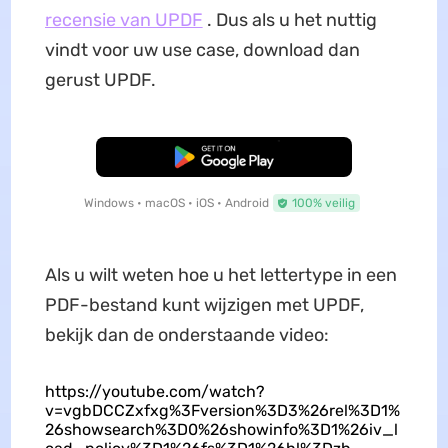
recensie van UPDF
. Dus als u het nuttig
vindt voor uw use case, download dan
gerust UPDF.
Gratis Download
Windows • macOS • iOS • Android
100% veilig
Als u wilt weten hoe u het lettertype in een
PDF-bestand kunt wijzigen met UPDF,
bekijk dan de onderstaande video:
https://youtube.com/watch?
v=vgbDCCZxfxg%3Fversion%3D3%26rel%3D1%
26showsearch%3D0%26showinfo%3D1%26iv_l