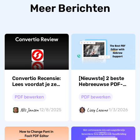
Meer Berichten
Convertio Recensie:
[Nieuwste] 2 beste
Lees voordat je ze
Hebreeuwse PDF-
gebruikt
editors in 2026
PDF bewerken
PDF bewerken
Nls Jansen
Lizzy Lozano
12/8/2025
1/3/2026