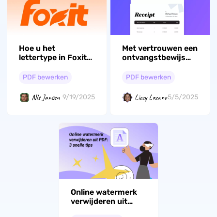
Hoe u het
Met vertrouwen een
lettertype in Foxit
ontvangstbewijs
PDF Editor kunt
bewerken: Een
wijzigen - De
uitgebreide
PDF bewerken
PDF bewerken
complete gids
handleiding
Nls Jansen
Lizzy Lozano
9/19/2025
5/5/2025
Online watermerk
verwijderen uit
PDF: 3 snelle tips