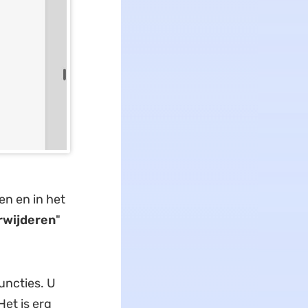
en en in het
rwijderen
"
uncties. U
 Het is erg