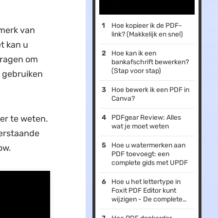
Hoe kopieer ik de PDF-
nmerk van
link? (Makkelijk en snel)
t kan u
Hoe kan ik een
 vragen om
bankafschrift bewerken?
(Stap voor stap)
s gebruiken
Hoe bewerk ik een PDF in
Canva?
PDFgear Review: Alles
er te weten.
wat je moet weten
derstaande
Hoe u watermerken aan
ow.
PDF toevoegt: een
complete gids met UPDF
Hoe u het lettertype in
Foxit PDF Editor kunt
wijzigen - De complete
gids