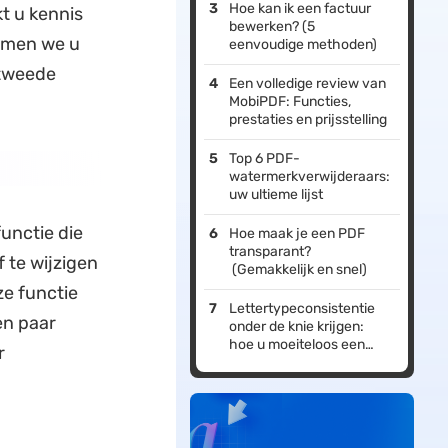
Hoe kan ik een factuur
t u kennis
bewerken? (5
nemen we u
eenvoudige methoden)
 tweede
Een volledige review van
MobiPDF: Functies,
prestaties en prijsstelling
Top 6 PDF-
watermerkverwijderaars:
uw ultieme lijst
functie die
Hoe maak je een PDF
transparant?
 te wijzigen
(Gemakkelijk en snel)
ze functie
Lettertypeconsistentie
en paar
onder de knie krijgen:
hoe u moeiteloos een
r
PDF met hetzelfde
lettertype kunt bewerken