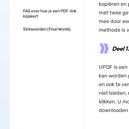
kopiëren en 
FAQ over hoe je een PDF-link
met twee g
kopieert
mee door ee
Slotwoorden (Final Words)
methode is 
Deel 1
UPDF is een 
kan worden g
en ook te ve
niet bieden,
klikken. U m
downloaden d