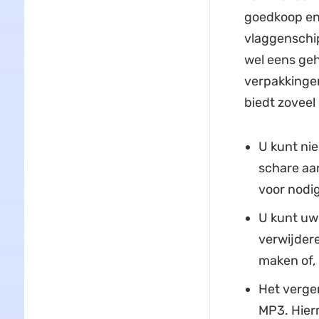
goedkoop en 
vlaggenschip
wel eens geh
verpakkingen;
biedt zoveel
U kunt ni
schare aa
voor nodig
U kunt uw
verwijdere
maken of, 
Het vergem
MP3. Hier