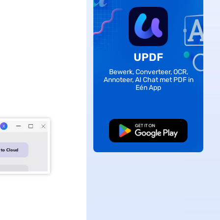
UPDF
Bewerk, Converteer, OCR,
Annoteer, AI Chat met PDF in
Eén App
Gratis Download