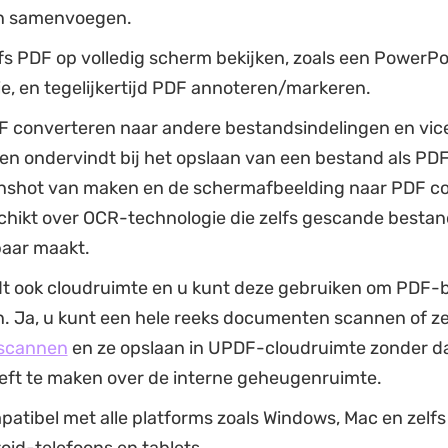
n samenvoegen.
fs PDF op volledig scherm bekijken, zoals een PowerPo
e, en tegelijkertijd PDF annoteren/markeren.
F converteren naar andere bestandsindelingen en vice
n ondervindt bij het opslaan van een bestand als PDF,
nshot van maken en de schermafbeelding naar PDF co
hikt over OCR-technologie die zelfs gescande besta
aar maakt.
t ook cloudruimte en u kunt deze gebruiken om PDF
n. Ja, u kunt een hele reeks documenten scannen of z
 scannen
en ze opslaan in UPDF-cloudruimte zonder dat
eft te maken over de interne geheugenruimte.
patibel met alle platforms zoals Windows, Mac en zelf
oid-telefoons en tablets.