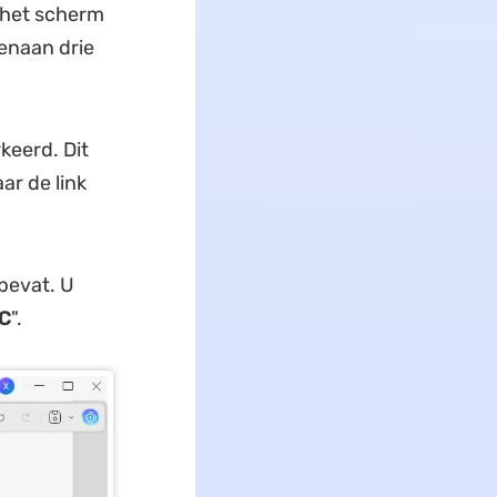
 het scherm
venaan drie
keerd. Dit
ar de link
 bevat. U
+C
".