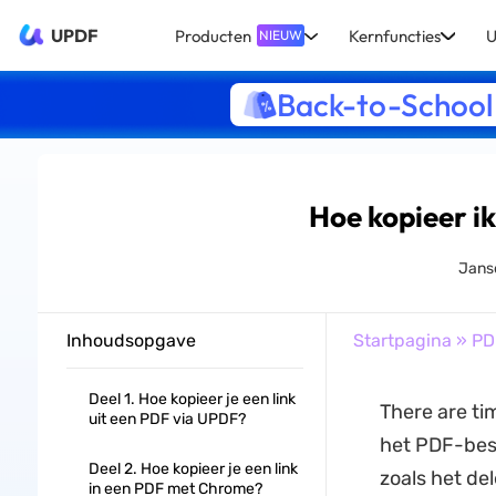
UPDF
Producten
Kernfuncties
U
NIEUW
Back-to-School
Hoe kopieer ik
Jans
Inhoudsopgave
Startpagina
»
PD
Deel 1. Hoe kopieer je een link
There are ti
uit een PDF via UPDF?
het PDF-best
Deel 2. Hoe kopieer je een link
zoals het de
in een PDF met Chrome?