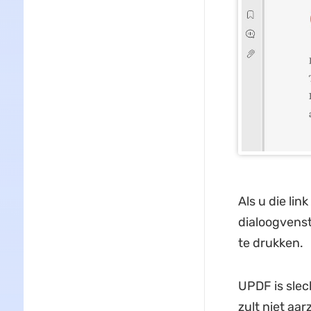
Als u die lin
dialoogvenst
te drukken.
UPDF is slec
zult niet aa