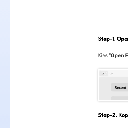
Stap-1. Ope
Kies "
Ope
n F
Stap-2. Kop