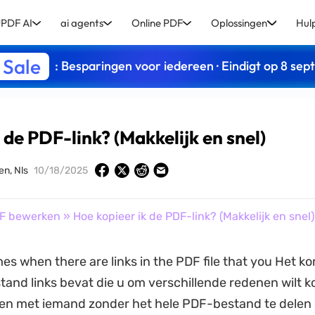
PDF AI
ai agents
Online PDF
Oplossingen
Hul
 Sale
: Besparingen voor iedereen · Eindigt op 8 se
 de PDF-link? (Makkelijk en snel)
en, Nls
10/18/2025
F bewerken
» Hoe kopieer ik de PDF-link? (Makkelijk en snel)
mes when there are links in the PDF file that you Het k
and links bevat die u om verschillende redenen wilt k
len met iemand zonder het hele PDF-bestand te delen 