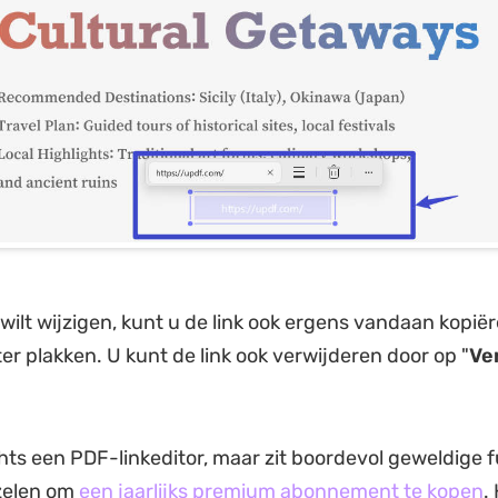
k wilt wijzigen, kunt u de link ook ergens vandaan kopiër
er plakken. U kunt de link ook verwijderen door op "
Ve
hts een PDF-linkeditor, maar zit boordevol geweldige f
rzelen om
een jaarlijks premium abonnement te
k
open
.