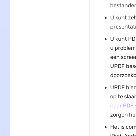
bestande
U kunt zel
presentati
U kunt PD
u probleme
een scree
UPDF besc
doorzoekb
UPDF bied
op te slaa
naar PDF
zorgen ho
Het is com
iPad, Andr