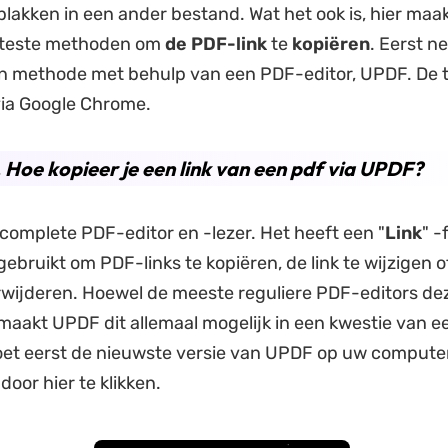
plakken in een ander bestand. Wat het ook is, hier maak
eteste methoden om
de PDF-link
te
kopiëren
. Eerst 
n methode met behulp van een PDF-editor, UPDF. De
via Google Chrome.
. Hoe kopieer je een link van een pdf via UPDF?
complete PDF-editor en -lezer. Het heeft een "
Link
" -
ebruikt om PDF-links te kopiëren, de link te wijzigen of
rwijderen. Hoewel de meeste reguliere PDF-editors de
 maakt UPDF dit allemaal mogelijk in een kwestie van e
oet eerst de nieuwste versie van UPDF op uw compute
oor hier te klikken.