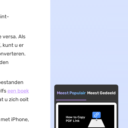
int-
 versa. Als
 kunt u er
nverteren.
nden
-bestanden
elfs
een boek
Meest Populair
Meest Gedeeld
 u zich ooit
s met iPhone,