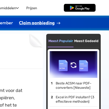
pmiddelen
Prijzen
Gratis Download
ptember
Claim aanbieding
Meest Populair
Meest Gedeeld
Beste ACSM naar PDF-
converters [Nieuwste]
omt voor dat
opiëren,
Excel in PDF insluiten? (3
effectieve methoden)
of het te