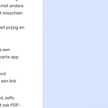
g met andere
t misschien
et prijzig en
s een
parte app
ord
een link
d, zelfs
nt ook PDF-