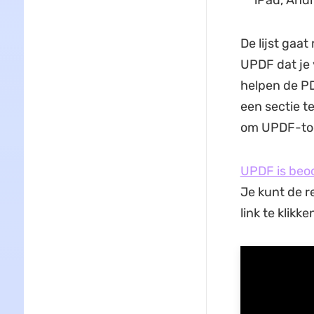
De lijst gaa
UPDF dat je 
helpen de PD
een sectie t
om UPDF-too
UPDF is beo
Je kunt de r
link te klikk