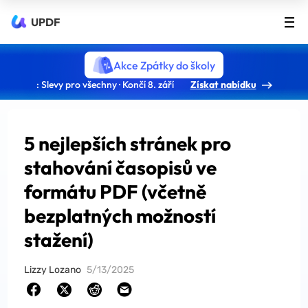
UPDF
Akce Zpátky do školy
: Slevy pro všechny · Končí 8. září
Získat nabídku
5 nejlepších stránek pro
stahování časopisů ve
formátu PDF (včetně
bezplatných možností
stažení)
Lizzy Lozano
5/13/2025