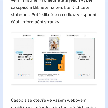
velmi snadné! Prohlédněte si jejich výběr
časopisů a klikněte na ten, který chcete
stáhnout. Poté klikněte na odkaz ve spodní
části informační stránky:
Časopis se otevře ve vašem webovém
prohlížeči a můžete si ho tam přečíst, nebo