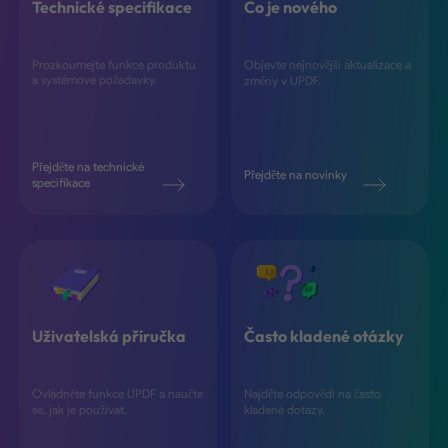
Technické specifikace
Co je nového
Prozkoumejte funkce produktu
Objevte nejnovější aktualizace a
a systémové požadavky.
změny v UPDF.
Přejděte na technické
Přejděte na novinky
specifikace
Uživatelská příručka
Často kladené otázky
Ovládněte funkce UPDF a naučte
Najděte odpovědi na často
se, jak je používat.
kladené dotazy.