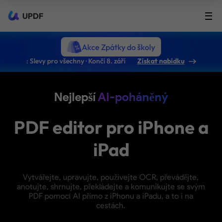
UPDF
Akce Zpátky do školy
: Slevy pro všechny · Končí 8. září
Získat nabídku
Nejlepší
AI-poháněný
PDF editor pro iPhone a
iPad
Vytvářejte, upravujte, používejte OCR, převádějte,
anotujte, shrnujte, překládejte a komunikujte se svým
PDF pomocí AI přímo z iPhonu a iPadu, a to i na
cestách.