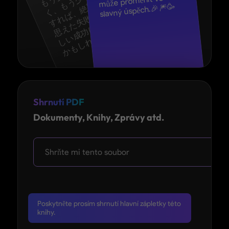
粘
力
může proměnit ve
う
少
に
slavný úspěch.🎉🎆🥳
、
絶
か
れ
敗
る
え
に
。
Shrnutí PDF
Dokumenty, Knihy, Zprávy atd.
Shrňte mi tento soubor
Poskytněte prosím shrnutí hlavní zápletky této
knihy.