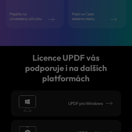
Přejděte na
Přejít na Často
uživatelskou příručku
kladené otázky
Licence UPDF vás
podporuje i na dalších
platformách
UPDF pro Windows