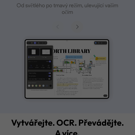
Od světlého po tmavý režim, ulevující vašim
Pro důkladné prozkoumání PDF s touto
Ozdobte a navrhněte své dokumenty
nejlepší aplikací pro PDF na iPad/iPhone
očím
Vytvářejte. OCR. Převádějte.
A více.