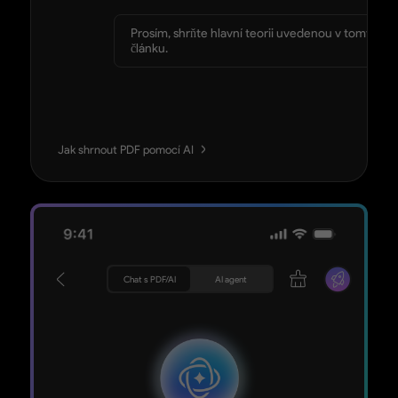
Prosím, shrňte hlavní teorii uvedenou v tomto
článku.
Jak shrnout PDF pomocí AI
Chat s PDF/AI
AI agent