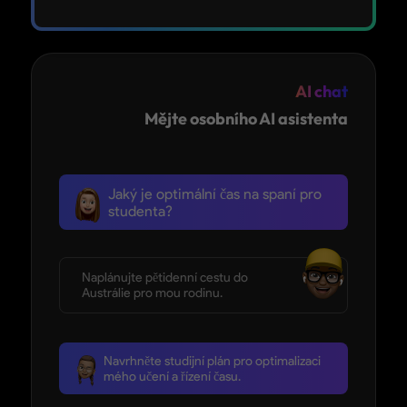
AI chat
Mějte osobního AI asistenta
Jaký je optimální čas na spaní pro
studenta?
Naplánujte pětidenní cestu do
Austrálie pro mou rodinu.
Navrhněte studijní plán pro optimalizaci
mého učení a řízení času.