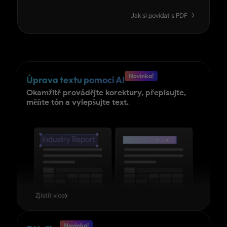
Jak si povídat s PDF
Novinka!
Úprava textu pomocí AI
Okamžitě provádějte korektury, přepisujte,
měňte tón a vylepšujte text.
Zjistit více
Novinka!