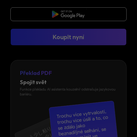
Bezplatné stažení
Koupit nyní
Zjednodušené
úpravy
na cestách
Překlad PDF
Upravujte a organizujte PDF snadno v sys
Spojit svět
měňte text, obrázky, odkazy, vodoznaky a s
stránky vložením, extrahováním, rozdělováním
Funkce překladu AI asistenta kouzelně odstraňuje jazykovou
mazáním a mnohým dalším na svém iPhonu n
bariéru.
Naučte se, jak upravit PDF na i
Trochu více vytrvalosti,
Bezplatné stažení
trochu více úsilí a to, co
se zdálo jako
も
少
し
り
強
く
も
う
し
努
す
ば
、
望
的
思
た
失
が
輝
し
い
成
功
変
わ
か
も
し
れ
ま
せ
ん
beznadějné selhání, se