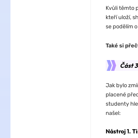
Kvůli těmto 
kteří uloží,
se podělím o
Také si pře
Část 3
Jak bylo zmí
placené před
studenty hle
našel:
Nástroj 1. T