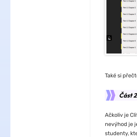
Také si přeč
Část 2
Ačkoliv je C
nevýhod je j
studenty, kt