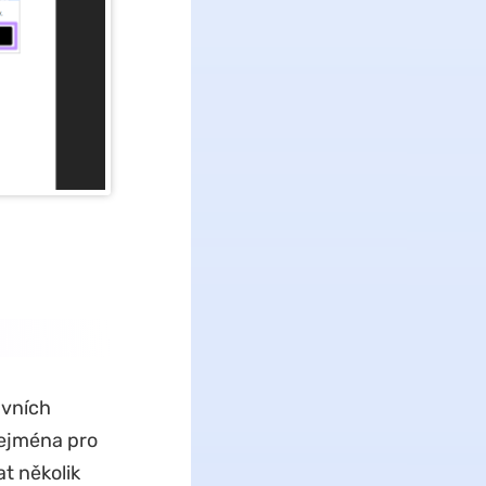
avních
zejména pro
t několik