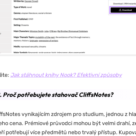
těte:
Jak stáhnout knihy Nook? Efektivní způsoby
. Proč potřebujete stahovač CliffsNotes?
liffsNotes vynikajícím zdrojem pro studium, jednou z hl
eho cena. Prémiové průvodci mohou být velmi drahí, 
eří potřebují více předmětů nebo trvalý přístup. Kupova