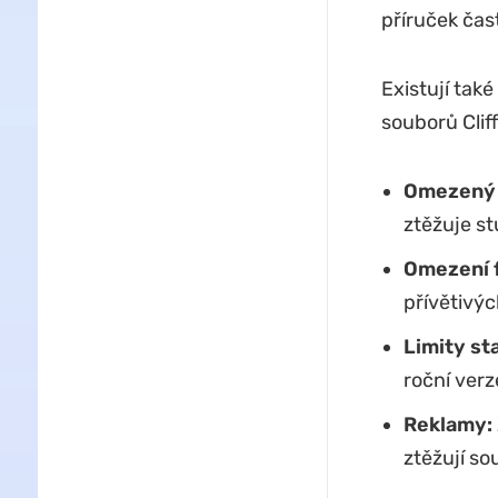
příruček čas
Existují také
souborů Clif
Omezený 
ztěžuje st
Omezení 
přívětivý
Limity st
roční ver
Reklamy:
ztěžují so