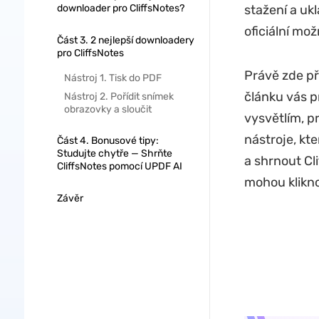
downloader pro CliffsNotes?
stažení a ukl
oficiální mo
Část 3. 2 nejlepší downloadery
pro CliffsNotes
Právě zde př
Nástroj 1. Tisk do PDF
článku vás p
Nástroj 2. Pořídit snímek
obrazovky a sloučit
vysvětlím, p
nástroje, kt
Část 4. Bonusové tipy:
Studujte chytře — Shrňte
a shrnout Cli
CliffsNotes pomocí UPDF AI
mohou klikno
Závěr