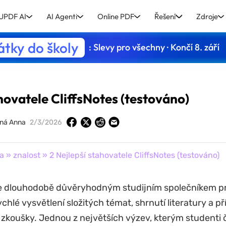
UPDF AI
AI Agenti
Online PDF
Řešení
Zdroje
tky do školy
: Slevy pro všechny · Končí 8. září
hovatele CliffsNotes (testováno)
ná Anna
2/3/2026
a
»
znalost
» 2 Nejlepší stahovatele CliffsNotes (testováno)
je dlouhodobě důvěryhodným studijním společníkem pr
rychlé vysvětlení složitých témat, shrnutí literatury a p
 zkoušky. Jednou z největších výzev, kterým studenti če