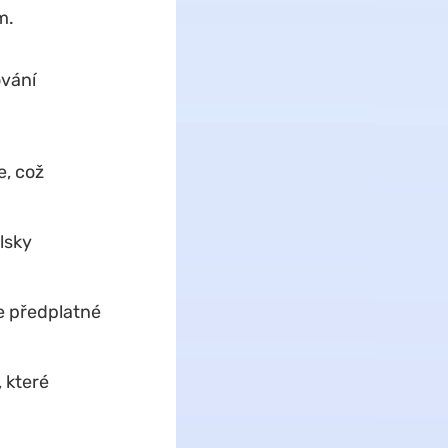
m.
ování
e, což
lsky
e předplatné
 které