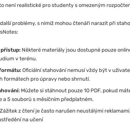
to není realistické pro studenty s omezeným rozpočte
 další problémy, s nimiž mohou čtenáři narazit při stah
fsNotes:
přístup:
Některé materiály jsou dostupné pouze onlin
udium v terénu.
formátu:
Oficiální stahování nemusí vždy být v uživate
ch formátech pro úpravy nebo shrnutí.
ahování:
Můžete si stáhnout pouze 10 PDF, pokud mát
ze a 5 souborů s měsíčním předplatném.
Zážitek z čtení je často narušen neustálými reklamami,
ustředění na učení