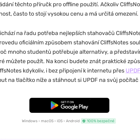
ádání těchto příručk pro offline použití. Ačkoliv CliffsN
žnost, často to stojí vysokou cenu a má určitá omezení.
ichází na řadu potřeba nejlepších stahovačů CliffsNot
rovedu oficiálním způsobem stahování CliffsNotes sou
roč mnoho studentů potřebuje alternativy, a představí
eré můžete použít. Na konci budete znát praktické způso
ffsNotes kdykoliv, i bez připojení k internetu přes
UPDF
ut na tlačítko níže a stáhnout si UPDF na svůj počítač 
Bezplatné stažení
Windows • macOS • iOS • Android
100% bezpečné