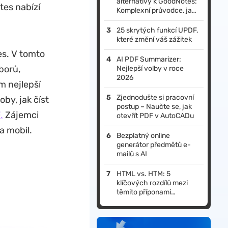
alternativy k GoodNotes:
otes nabízí
Komplexní průvodce, jak
zlepšit své psaní
poznámek v roce 2026
25 skrytých funkcí UPDF,
které změní váš zážitek
es. V tomto
AI PDF Summarizer:
borů,
Nejlepší volby v roce
2026
m nejlepší
Zjednodušte si pracovní
by, jak číst
postup – Naučte se, jak
.
Zájemci
otevřít PDF v AutoCADu
a mobil.
Bezplatný online
generátor předmětů e-
mailů s AI
HTML vs. HTM: 5
klíčových rozdílů mezi
těmito příponami
souborů