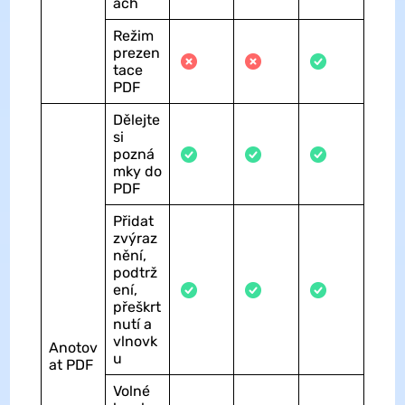
ách
Režim
prezen
tace
PDF
Dělejte
si
pozná
mky do
PDF
Přidat
zvýraz
nění,
podtrž
ení,
přeškrt
nutí a
vlnovk
Anotov
u
at PDF
Volné