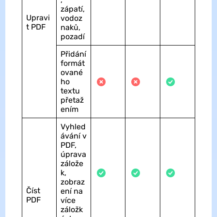
zápatí,
Upravi
vodoz
t PDF
naků,
pozadí
Přidání
formát
ované
ho
textu
přetaž
ením
Vyhled
ávání v
PDF,
úprava
zálože
k,
zobraz
Číst
ení na
PDF
více
záložk