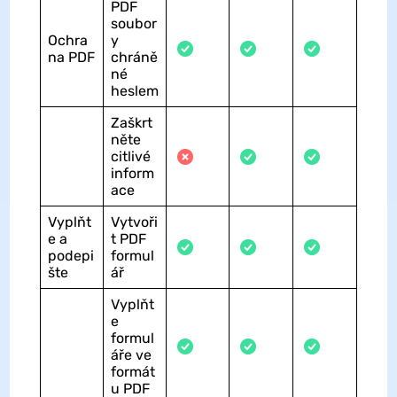
PDF
soubor
Ochra
y
na PDF
chráně
né
heslem
Zaškrt
něte
citlivé
inform
ace
Vyplňt
Vytvoři
e a
t PDF
podepi
formul
šte
ář
Vyplňt
e
formul
áře ve
formát
u PDF