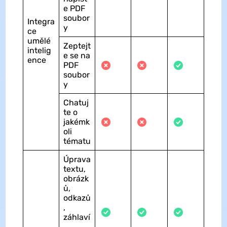
e PDF
soubor
Integra
y
ce
umělé
Zeptejt
intelig
e se na
ence
PDF
soubor
y
Chatuj
te o
jakémk
oli
tématu
Úprava
textu,
obrázk
ů,
odkazů
,
záhlaví
,