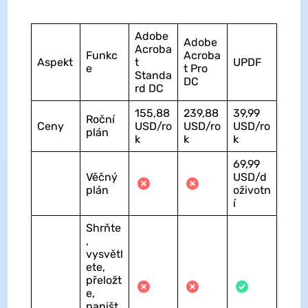
Adobe
Adobe
Acroba
Funkc
Acroba
Aspekt
t
UPDF
e
t Pro
Standa
DC
rd DC
155,88
239,88
39,99
Roční
Ceny
USD/ro
USD/ro
USD/ro
plán
k
k
k
69,99
Věčný
USD/d
plán
oživotn
í
Shrňte
,
vysvětl
ete,
přeložt
e,
napišt