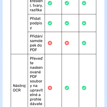
kreslen
í, tvary,
razítka
Přidat
podpis
y
Přidání
samole
pek do
PDF
Převeď
te
nasken
ované
PDF
soubor
Nástroj
y na
OCR
upravit
elné a
prohle
dávate