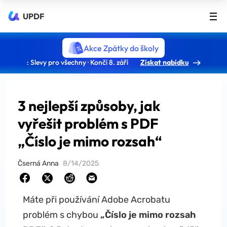
UPDF
Akce Zpátky do školy
: Slevy pro všechny · Končí 8. září
Získat nabídku
3 nejlepší způsoby, jak
vyřešit problém s PDF
„Číslo je mimo rozsah“
Čserná Anna
8/14/2025
Máte při používání Adobe Acrobatu
problém s chybou
„Číslo je mimo rozsah