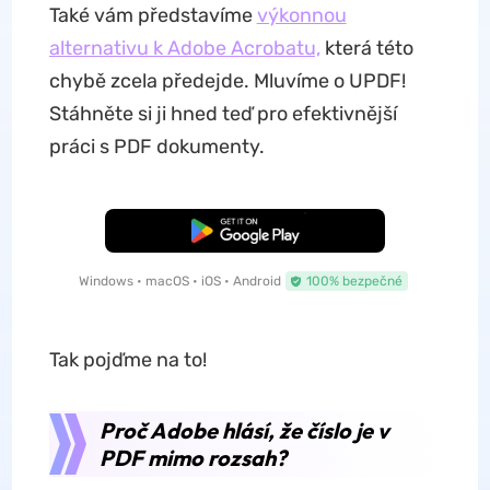
Také vám představíme
výkonnou
alternativu k Adobe Acrobatu,
která této
chybě zcela předejde. Mluvíme o UPDF!
Stáhněte si ji hned teď pro efektivnější
práci s PDF dokumenty.
Bezplatné stažení
Windows • macOS • iOS • Android
100% bezpečné
Tak pojďme na to!
Proč Adobe hlásí, že číslo je v
PDF mimo rozsah?