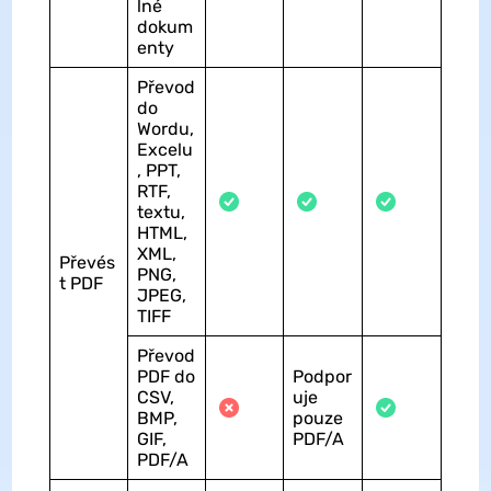
lné
dokum
enty
Převod
do
Wordu,
Excelu
, PPT,
RTF,
textu,
HTML,
XML,
Převés
PNG,
t PDF
JPEG,
TIFF
Převod
PDF do
Podpor
CSV,
uje
BMP,
pouze
GIF,
PDF/A
PDF/A