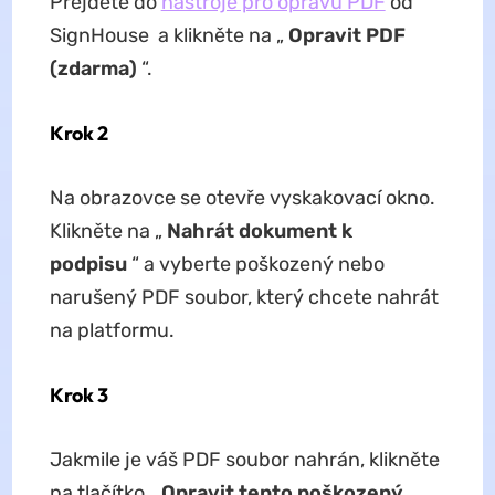
Přejděte do
nástroje pro opravu PDF
od
SignHouse a klikněte na „
Opravit PDF
(zdarma)
“.
Krok 2
Na obrazovce se otevře vyskakovací okno.
Klikněte na „
Nahrát dokument k
podpisu
“ a vyberte poškozený nebo
narušený PDF soubor, který chcete nahrát
na platformu.
Krok 3
Jakmile je váš PDF soubor nahrán, klikněte
na tlačítko „
Opravit tento poškozený