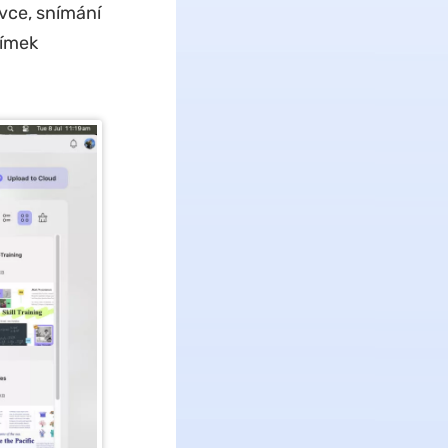
vce, snímání
nímek