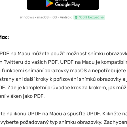
Bezplatné stažení
Windows • macOS • iOS • Android
100% bezpečné
Mac:
UPDF na Macu můžete použít možnost snímku obrazovk
en Twitteru do vašich PDF. UPDF na Macu je kompatibiln
 funkcemi snímání obrazovky macOS a nepotřebujete 
 strany ani další kroky k pořizování snímků obrazovky a 
DF. Zde je kompletní průvodce krok za krokem, jak můž
ní vláken jako PDF.
něte na ikonu UPDF na Macu a spusťte UPDF. Klikněte na
a vyberte požadovaný typ snímku obrazovky. Zachycen