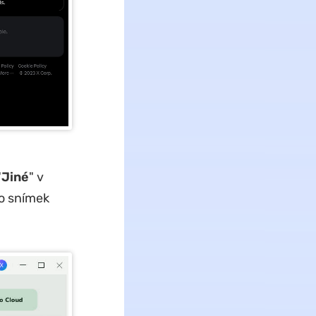
"
Jiné
" v
to snímek