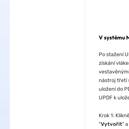
V systému 
Po stažení 
získání vlák
vestavěnými
nástroj třetí
uložení do P
UPDF k ulože
Krok 1: Klik
"
Vytvořit
" 