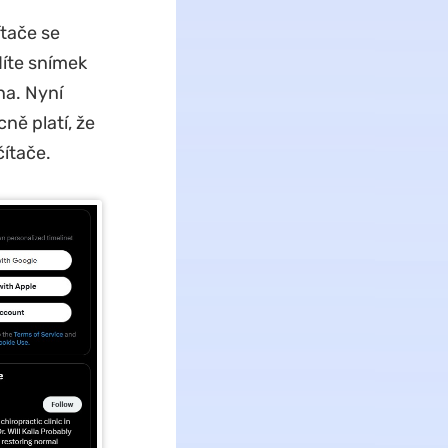
ítače se
díte snímek
na. Nyní
ně platí, že
ítače.