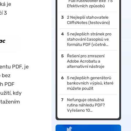
"FullTrustNotifier exe"? 5
ká je
Efektivních způsobů
í 3
2 Nejlepší stahovatele
CliffsNotes (testováno)
5 nejlepších stránek pro
ac
stahování časopisů ve
formátu PDF (včetně
bezplatných možností
stažení)
Řešení pro zmrazení
Adobe Acrobatu a
entu PDF, je
alternativní nástroje
e bez
5 nejlepších generátorů
bankovních výpisů, které
ch PDF
můžete použít
žití, kdy
Nefunguje obslužná
stažením
rutina náhledu PDF?
Vyřešeno 10
osvědčenými způsoby