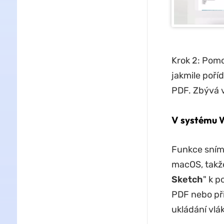
Krok 2: Pomo
jakmile poř
PDF. Zbývá v
V systému 
Funkce snímá
macOS, takže
Sketch
" k p
PDF nebo při
ukládání vlá