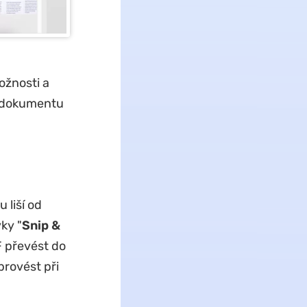
ožnosti a
o dokumentu
liší od
ky "
Snip &
F převést do
provést při