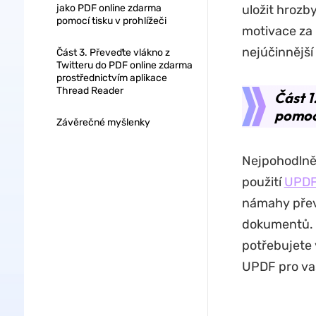
jako PDF online zdarma
uložit hrozby
pomocí tisku v prohlížeči
motivace za 
nejúčinnější
Část 3. Převeďte vlákno z
Twitteru do PDF online zdarma
prostřednictvím aplikace
Thread Reader
Část 1
pomoc
Závěrečné myšlenky
Nejpohodlně
použití
UPD
námahy přev
dokumentů. U
potřebujete 
UPDF pro vaš