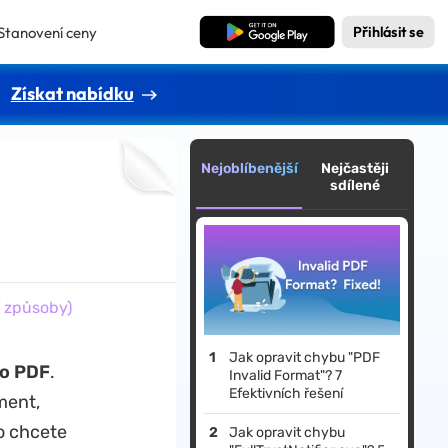
Stanovení ceny
Bezplatné stažení
Přihlásit se
Získat nabídku
Nejoblíbenější
Nejčastěji
sdílené
í způsoby)
Jak opravit chybu "PDF
do PDF
.
Invalid Format"? 7
Efektivních řešení
ment,
o chcete
Jak opravit chybu