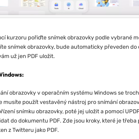
cí kurzoru pořiďte snímek obrazovky podle vybrané m
ídíte snímek obrazovky, bude automaticky převeden d
ám už jen PDF uložit.
Windows:
ní obrazovky v operačním systému Windows se trochu 
 musíte použít vestavěný nástroj pro snímání obrazov
ořízení snímku obrazovky, poté jej uložit a pomocí UPD
dat do dokumentu PDF. Zde jsou kroky, které je třeba 
ken z Twitteru jako PDF.