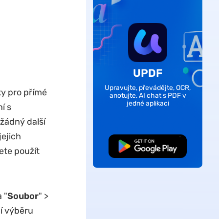
UPDF
Upravujte, převádějte, OCR,
y pro přímé
anotujte, AI chat s PDF v
jedné aplikaci
í s
žádný další
jejich
Bezplatné stažení
ete použít
 "
Soubor
" >
í výběru