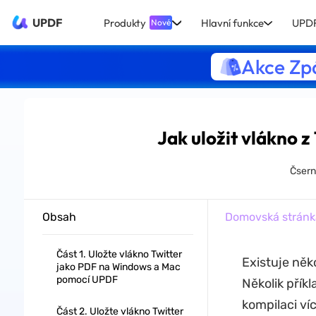
UPDF
Produkty
Hlavní funkce
UPDF
Nové
Akce Zpá
Jak uložit vlákno z
Čsern
Obsah
Domovská stránk
Část 1. Uložte vlákno Twitter
Existuje něk
jako PDF na Windows a Mac
pomocí UPDF
Několik přík
kompilaci v
Část 2. Uložte vlákno Twitter