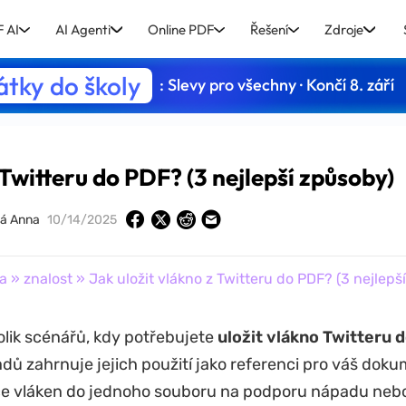
 AI
AI Agenti
Online PDF
Řešení
Zdroje
tky do školy
: Slevy pro všechny · Končí 8. září
 Twitteru do PDF? (3 nejlepší způsoby)
á Anna
10/14/2025
a
»
znalost
» Jak uložit vlákno z Twitteru do PDF? (3 nejlepš
olik scénářů, kdy potřebujete
uložit vlákno Twitteru 
ladů zahrnuje jejich použití jako referenci pro váš doku
íce vláken do jednoho souboru na podporu nápadu neb