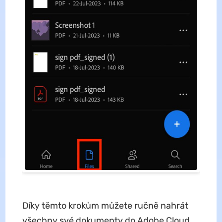
Díky těmto krokům můžete ručně nahrát
všechny své dokumenty do Adobe Cloud