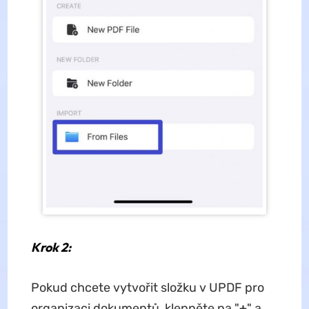
Krok 2:
Pokud chcete vytvořit složku v UPDF pro
organizaci dokumentů, klepněte na "
+
" a