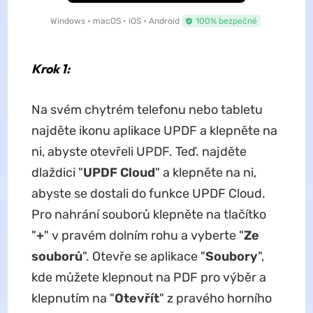
Windows • macOS • iOS • Android
100% bezpečné
Krok 1:
Na svém chytrém telefonu nebo tabletu
najděte ikonu aplikace UPDF a klepněte na
ni, abyste otevřeli UPDF. Teď. najděte
dlaždici "
UPDF Cloud
" a klepněte na ni,
abyste se dostali do funkce UPDF Cloud.
Pro nahrání souborů klepněte na tlačítko
"
+
" v pravém dolním rohu a vyberte "
Ze
souborů
". Otevře se aplikace "
Soubory
",
kde můžete klepnout na PDF pro výběr a
klepnutím na "
Otevřít
" z pravého horního