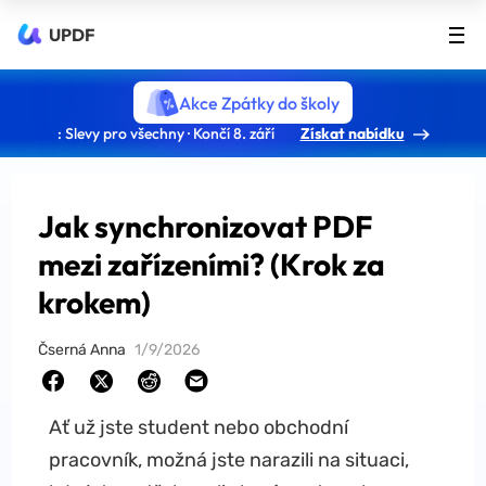
UPDF
Akce Zpátky do školy
: Slevy pro všechny · Končí 8. září
Získat nabídku
Jak synchronizovat PDF
mezi zařízeními? (Krok za
krokem)
Čserná Anna
1/9/2026
Ať už jste student nebo obchodní
pracovník, možná jste narazili na situaci,