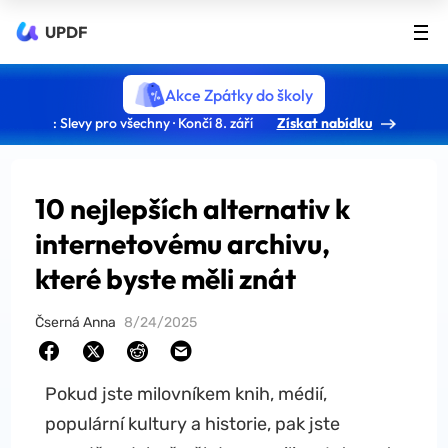
UPDF
Akce Zpátky do školy
: Slevy pro všechny · Končí 8. září
Získat nabídku
10 nejlepších alternativ k
internetovému archivu,
které byste měli znát
Čserná Anna
8/24/2025
Pokud jste milovníkem knih, médií,
populární kultury a historie, pak jste