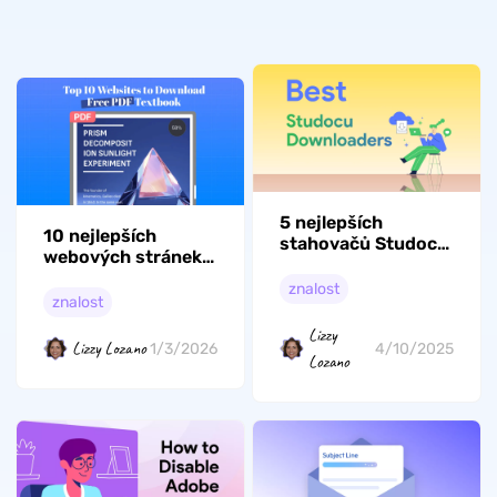
5 nejlepších
10 nejlepších
stahovačů Studocu,
webových stránek s
které můžete
bezplatnými
použít
znalost
učebnicemi ke
znalost
stažení knih ve
Lizzy
formátu PDF v roce
Lizzy Lozano
1/3/2026
4/10/2025
Lozano
2026