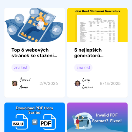
Top 6 webových
5 nejlepších
stránek ke stažení
generátorů
bezplatných PDF
bankovních výpisů,
vysokoškolských
které můžete
znalost
znalost
učebnic
použít
Čserná
Lizzy
2/9/2026
8/13/2025
Anna
Lozano