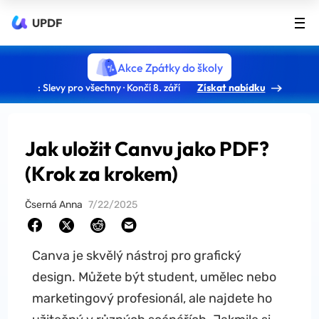
UPDF
Akce Zpátky do školy
: Slevy pro všechny · Končí 8. září
Získat nabídku
Jak uložit Canvu jako PDF?
(Krok za krokem)
Čserná Anna
7/22/2025
Canva je skvělý nástroj pro grafický
design. Můžete být student, umělec nebo
marketingový profesionál, ale najdete ho