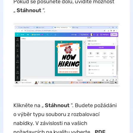
Pokud se posunete dolů, uvidíte možnost
„
Stáhnout
“.
Klikněte na „
Stáhnout
“. Budete požádáni
o výběr typu souboru z rozbalovací
nabídky. V závislosti na vašich
požadavcích na kvalitu vyberte „
PDF