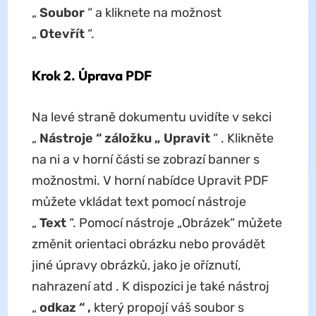
„
Soubor
“ a kliknete na možnost
„
Otevřít
“.
Krok 2. Úprava PDF
Na levé straně dokumentu uvidíte v sekci
„
Nástroje “ záložku „
Upravit
“ . Klikněte
na ni a v horní části se zobrazí banner s
možnostmi. V horní nabídce Upravit PDF
můžete vkládat text pomocí nástroje
„
Text
“. Pomocí nástroje „Obrázek“ můžete
změnit orientaci obrázku nebo provádět
jiné úpravy obrázků, jako je oříznutí,
nahrazení atd . K dispozici je také nástroj
„
odkaz “
,
který propojí váš soubor s