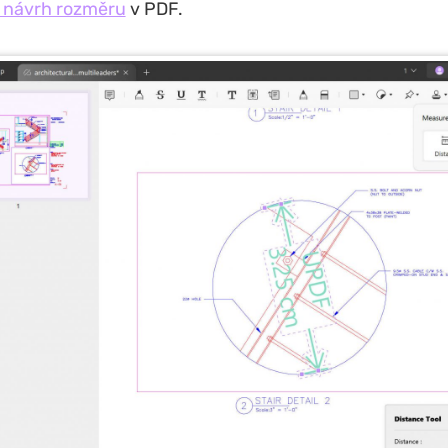
t návrh rozměru
v PDF.