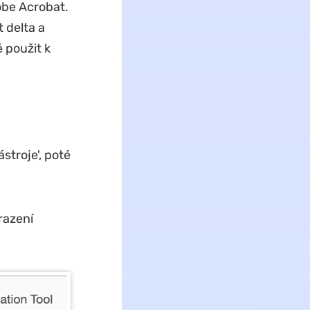
obe Acrobat.
 delta a
 použit k
troje', poté
razení