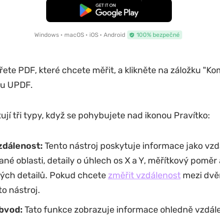
Bezplatné stažení
Windows • macOS • iOS • Android
100% bezpečné
ete PDF, které chcete měřit, a klikněte na záložku "Ko
lu UPDF.
tují tři typy, když se pohybujete nad ikonou Pravítko:
zdálenost:
Tento nástroj poskytuje informace jako vzd
ané oblasti, detaily o úhlech os X a Y, měřítkový poměr
ých detailů. Pokud chcete
změřit vzdálenost
mezi dvě
to nástroj.
bvod:
Tato funkce zobrazuje informace ohledně vzdále