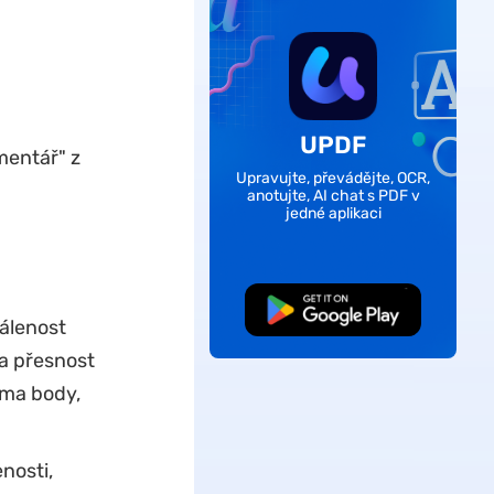
UPDF
mentář" z
Upravujte, převádějte, OCR,
anotujte, AI chat s PDF v
jedné aplikaci
Bezplatné stažení
álenost
 a přesnost
ma body,
nosti,