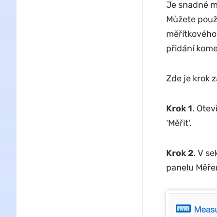
Je snadné m
Můžete použí
měřítkového 
přidání kome
Zde je krok 
Krok 1
. Otev
'Měřit'.
Krok 2
. V se
panelu Měřen