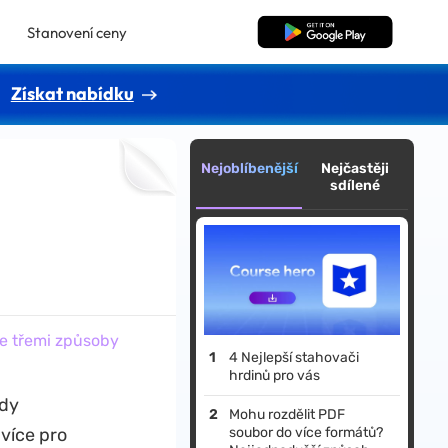
Stanovení ceny
Bezplatné stažení
Získat nabídku
Nejoblíbenější
Nejčastěji
sdílené
ne třemi způsoby
4 Nejlepší stahovači
hrdinů pro vás
kdy
Mohu rozdělit PDF
více pro
soubor do více formátů?