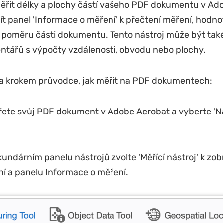
ěřit délky a plochy částí vašeho PDF dokumentu v Ad
t panel 'Informace o měření' k přečtení měření, hodnot
poměru části dokumentu. Tento nástroj může být také
ntářů s výpočty vzdálenosti, obvodu nebo plochy.
za krokem průvodce, jak měřit na PDF dokumentech:
řete svůj PDF dokument v Adobe Acrobat a vyberte 'Nás
kundárním panelu nástrojů zvolte 'Měřící nástroj' k zob
í a panelu Informace o měření.