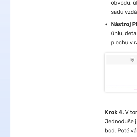
obvodu, úh
sadu vzdál
Nástroj P
úhlu, deta
plochu v r
Krok 4.
V to
Jednoduše je
bod. Poté v