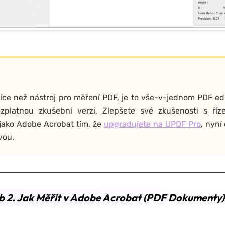
íce než nástroj pro měření PDF, je to vše-v-jednom PDF edi
ezplatnou zkušební verzi. Zlepšete své zkušenosti s ří
jako Adobe Acrobat tím, že
upgradujete na UPDF Pro
, nyní
vou.
b 2. Jak Měřit v Adobe Acrobat (PDF Dokumenty)