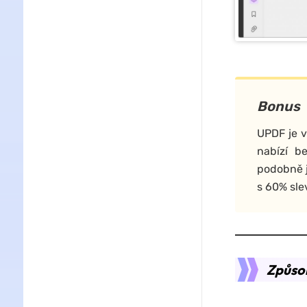
Bonus
UPDF je v
nabízí b
podobně 
s 60% sle
Způso