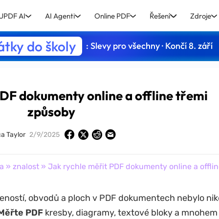
UPDF AI
AI Agenti
Online PDF
Řešení
Zdroje
tky do školy
: Slevy pro všechny · Končí 8. září
PDF dokumenty online a offline třemi
způsoby
ca Taylor
2/9/2025
a
»
znalost
» Jak rychle měřit PDF dokumenty online a offli
leností, obvodů a ploch v PDF dokumentech nebylo ni
Měřte PDF
kresby, diagramy, textové bloky a mnohem 