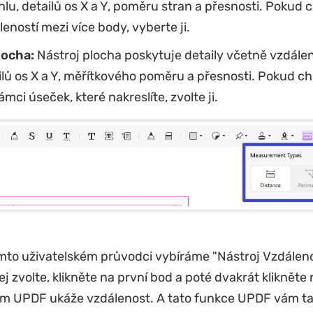
lu, detailů os X a Y, poměru stran a přesnosti. Pokud 
eností mezi více body, vyberte ji.
locha:
Nástroj plocha poskytuje detaily včetně vzdáleno
ilů os X a Y, měřítkového poměru a přesnosti. Pokud c
ámci úseček, které nakreslíte, zvolte ji.
mto uživatelském průvodci vybíráme "Nástroj Vzdáleno
j zvolte, klikněte na první bod a poté dvakrát klikněte
ám UPDF ukáže vzdálenost. A tato funkce UPDF vám t