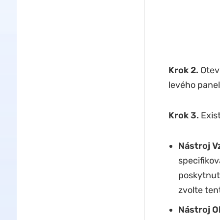
Krok 2.
Otevř
levého pane
Krok 3.
Exis
Nástroj V
specifikov
poskytnut
zvolte ten
Nástroj O