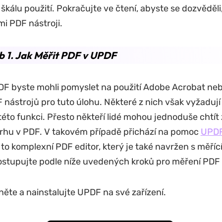
kálu použití. Pokračujte ve čtení, abyste se dozvěděli,
i PDF nástroji.
 1. Jak Měřit PDF v UPDF
DF byste mohli pomyslet na použití Adobe Acrobat neb
 nástrojů pro tuto úlohu. Některé z nich však vyžaduj
 této funkci. Přesto někteří lidé mohou jednoduše chtít
rhu v PDF. V takovém případě přichází na pomoc
UPDF
 to komplexní PDF editor, který je také navržen s měříc
ostupujte podle níže uvedených kroků pro měření PDF
ěte a nainstalujte UPDF na své zařízení.