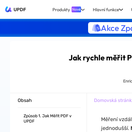
UPDF
Produkty
Hlavní funkce
Nové
Akce Zpá
Jak rychle měřit 
Enri
Obsah
Domovská stránk
Způsob 1. Jak Měřit PDF v
Měření vzdá
UPDF
jednodušší.