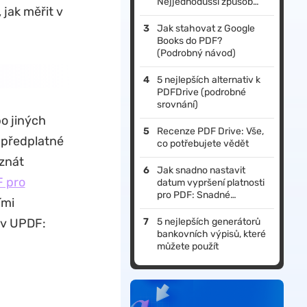
Nejjednodušší způsob
 jak měřit v
najdete zde.
Jak stahovat z Google
Books do PDF?
(Podrobný návod)
5 nejlepších alternativ k
PDFDrive (podrobné
srovnání)
o jiných
Recenze PDF Drive: Vše,
í předplatné
co potřebujete vědět
 znát
Jak snadno nastavit
 pro
datum vypršení platnosti
pro PDF: Snadné
ími
způsoby
 v UPDF:
5 nejlepších generátorů
bankovních výpisů, které
můžete použít