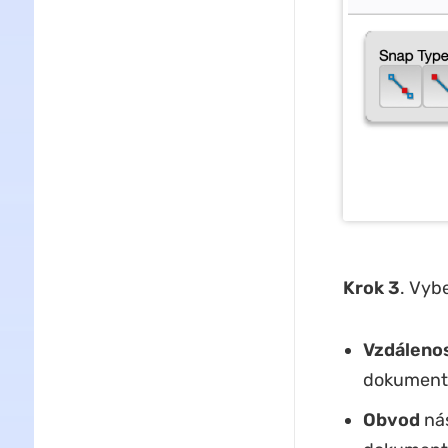
Krok 3
. Vyb
Vzdáleno
dokument
Obvod
nás