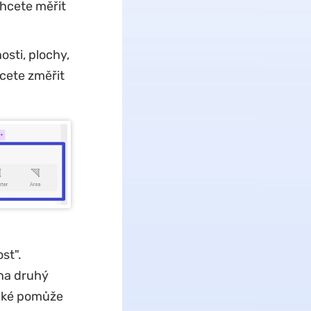
chcete měřit
sti, plochy,
hcete změřit
st".
 na druhý
aké pomůže