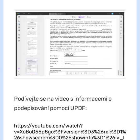
Podívejte se na video s informacemi o
podepisování pomocí UPDF:
https://youtube.com/watch?
v=XoBoD55p8go%3Fversion%3D3%26rel%3D1%
26showsearch%3D0%26showinfo%3D1%26iv_l