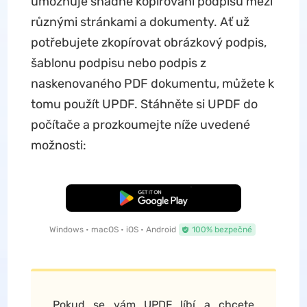
umožňuje snadné kopírování podpisů mezi
různými stránkami a dokumenty. Ať už
potřebujete zkopírovat obrázkový podpis,
šablonu podpisu nebo podpis z
naskenovaného PDF dokumentu, můžete k
tomu použít UPDF. Stáhněte si UPDF do
počítače a prozkoumejte níže uvedené
možnosti:
Bezplatné stažení
Windows • macOS • iOS • Android
100% bezpečné
Pokud se vám UPDF líbí a chcete