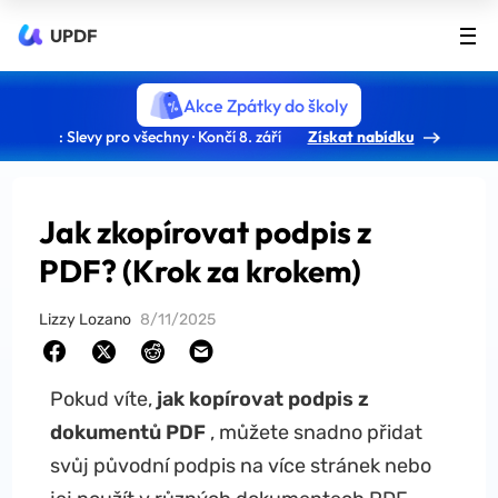
UPDF
Akce Zpátky do školy
: Slevy pro všechny · Končí 8. září
Získat nabídku
Jak zkopírovat podpis z
PDF? (Krok za krokem)
Lizzy Lozano
8/11/2025
Pokud víte,
jak kopírovat podpis z
dokumentů PDF
, můžete snadno přidat
svůj původní podpis na více stránek nebo