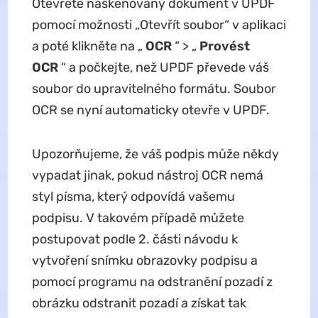
Otevřete naskenovaný dokument v UPDF
pomocí možnosti „Otevřít soubor“ v aplikaci
a poté klikněte na „
OCR
“ > „
Provést
OCR
“ a počkejte, než UPDF převede váš
soubor do upravitelného formátu. Soubor
OCR se nyní automaticky otevře v UPDF.
Upozorňujeme, že váš podpis může někdy
vypadat jinak, pokud nástroj OCR nemá
styl písma, který odpovídá vašemu
podpisu. V takovém případě můžete
postupovat podle 2. části návodu k
vytvoření snímku obrazovky podpisu a
pomocí programu na odstranění pozadí z
obrázku odstranit pozadí a získat tak