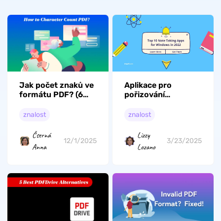
Jak počet znaků ve
Aplikace pro
formátu PDF? (6
pořizování
efektivních
poznámek pro
způsobů)
Windows: 10
znalost
znalost
konečných výběrů a
časté otázky
Čserná
Lizzy
12/1/2025
3/23/2025
Anna
Lozano