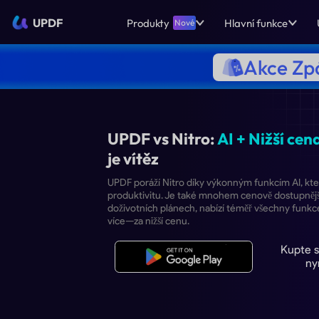
UPDF
Produkty
Hlavní funkce
Nové
Akce Zpá
UPDF vs Nitro:
AI + 
je vítěz
UPDF poráží Nitro díky výkonným f
produktivitu. Je také mnohem ceno
doživotních plánech, nabízí téměř
více—za nižší cenu.