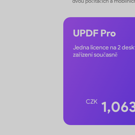
dvou počítačích a mobilníc
UPDF Pro
Jedna licence na 2 desk
zařízení současně
CZK
1,06