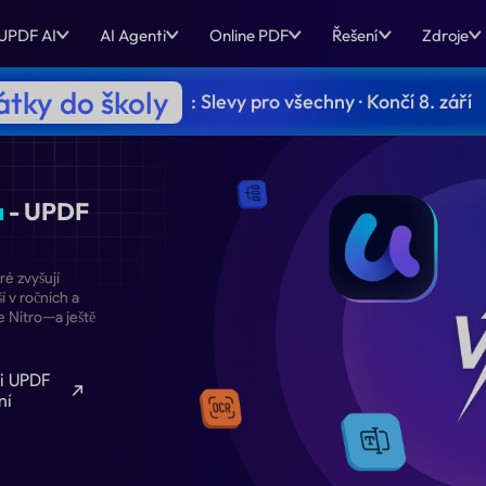
UPDF AI
AI Agenti
Online PDF
Řešení
Zdroje
tky do školy
: Slevy pro všechny · Končí 8. září
Nižší cena
- UPDF
unkcím AI, které zvyšují
vě dostupnější v ročních a
 všechny funkce Nitro—a ještě
Kupte si UPDF