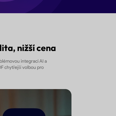
ita, nižší cena
oblémovou integraci AI a
DF chytřejší volbou pro