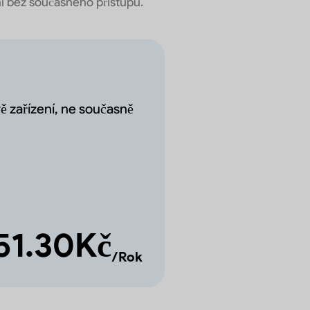
ní bez současného přístupu.
ě zařízení, ne současně
51.30Kč
/Rok