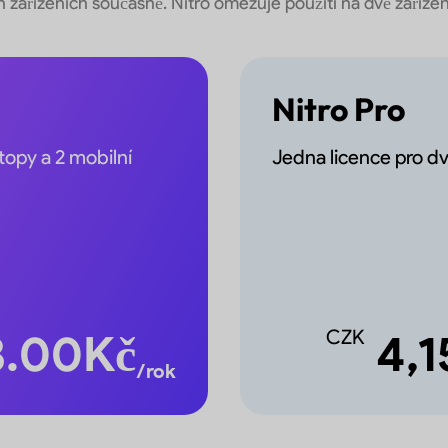
h zařízeních současně. Nitro omezuje použití na dvě zaříze
Nitro Pro
topy a 2 mobilní
Jedna licence pro dv
3.00
Kč
CZK
4,1
/rok