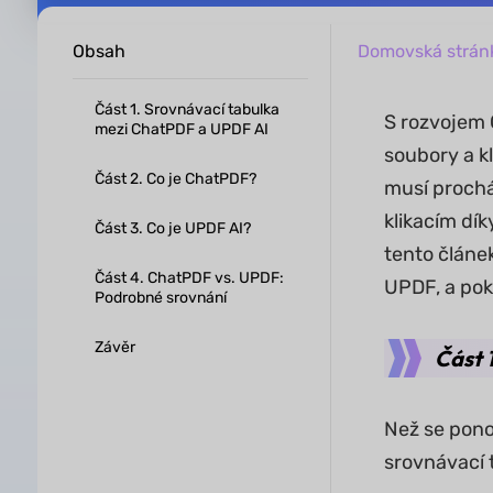
Obsah
Domovská strán
Část 1. Srovnávací tabulka
S rozvojem 
mezi ChatPDF a UPDF AI
soubory a kl
Část 2. Co je ChatPDF?
musí prochá
klikacím dí
Část 3. Co je UPDF AI?
tento článe
Část 4. ChatPDF vs. UPDF:
UPDF, a pokr
Podrobné srovnání
Závěr
Část 
Než se pono
srovnávací t