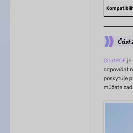
Kompatibili
Část 
ChatPDF
je
odpovídat n
poskytuje p
můžete zadá