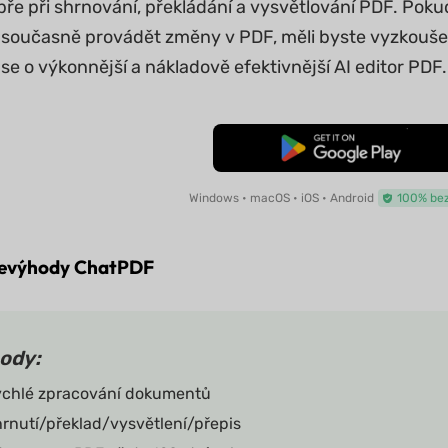
ře při shrnování, překládání a vysvětlování PDF. Po
 současně provádět změny v PDF, měli byste vyzkoušet 
se o výkonnější a nákladově efektivnější AI editor PDF.
Bezplatné stažení
Windows • macOS • iOS • Android
100% be
nevýhody ChatPDF
ody:
chlé zpracování dokumentů
rnutí/překlad/vysvětlení/přepis