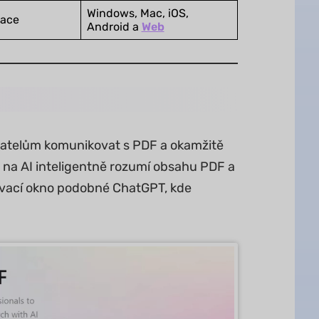
Windows, Mac, iOS,
kace
Android a
Web
vatelům komunikovat s PDF a okamžitě
ý na AI inteligentně rozumí obsahu PDF a
tovací okno podobné ChatGPT, kde