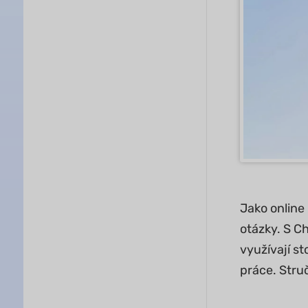
Jako online 
otázky. S C
využívají s
práce. Stru