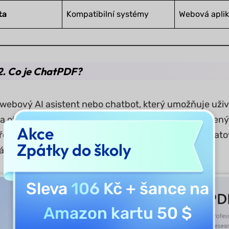
ta
Kompatibilní systémy
Webová apli
2. Co je ChatPDF?
 webový AI asistent nebo chatbot, který umožňuje uži
a otázky týkající se obsahu PDF. Jako nástroj založen
Akce
řesné odpovědi na otázky týkající se PDF. Nabízí cha
Zpátky do školy
vat požadavky a získat potřebné odpovědi.
Sleva
106 Kč
+ šance na
Amazon kartu 50 $