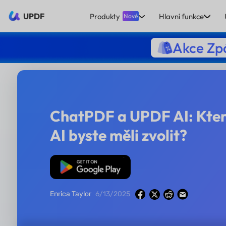
UPDF
Produkty
Hlavní funkce
Nové
Akce Zpá
ChatPDF a UPDF AI: Kter
AI byste měli zvolit?
Bezplatné stažení
Enrica Taylor
6/13/2025