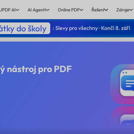
UPDF AI
AI Agenti
Online PDF
Řešení
Zdroje
tky do školy
: Slevy pro všechny · Končí 8. září
ý nástroj pro PDF