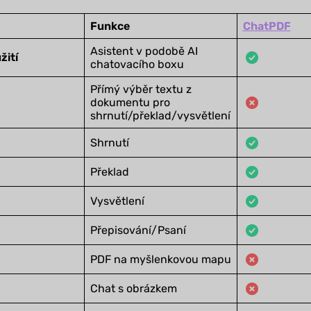
Funkce
ChatPDF
Asistent v podobě AI
žití
chatovacího boxu
Přímý výběr textu z
dokumentu pro
shrnutí/překlad/vysvětlení
Shrnutí
Překlad
Vysvětlení
Přepisování/Psaní
PDF na myšlenkovou mapu
Chat s obrázkem