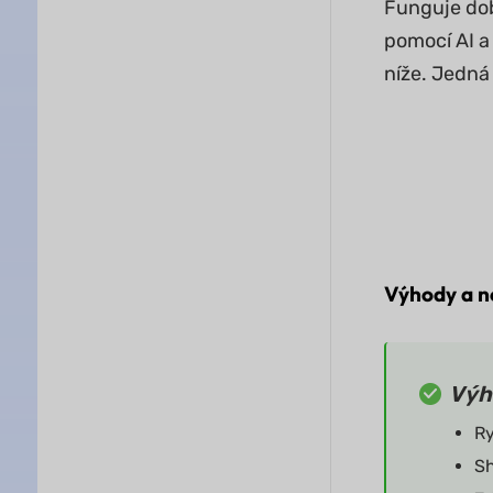
Funguje dob
pomocí AI a
níže. Jedná 
Výhody a 
Výh
Ry
Sh