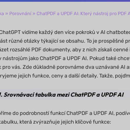
ka
»
Porovnání
» ChatPDF a UPDF AI: Který nástroj pro PDF AI
ChatGPT vidíme každý den více pokroků v AI chatbo
ást různé otázky týkající se obsahu. To je prospěšné pr
zet rozsáhlé PDF dokumenty, aby z nich získali cenné 
ky nástrojům jako ChatPDF a UPDF AI. Pokud také chcete
k pro vás. Zde důkladně porovnáme dva uznávané AI a
yjeme jejich funkce, ceny a další detaily. Takže, pojďm
1. Srovnávací tabulka mezi ChatPDF a UPDF AI
říme do podrobností funkcí ChatPDF a UPDF AI, podív
abulku, která zvýrazňuje jejich klíčové funkce: