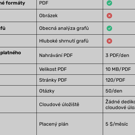
né formáty
PDF
Obrázek
afů
Obecná analýza grafů
Hluboké shrnutí grafů
platného
Nahrávání PDF
3 PDF/den
Velikost PDF
10 MB/PDF
Stránky PDF
120/PDF
Otázky
50/den
Žádné dedik
Cloudové úložiště
cloudové úlo
Placený plán
5 $/měsíc