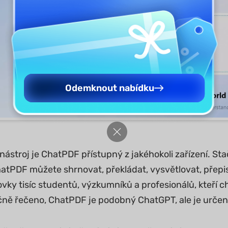
Odemknout nabídku
nástroj je ChatPDF přístupný z jakéhokoli zařízení. St
hatPDF můžete shrnovat, překládat, vysvětlovat, přepi
tovky tisíc studentů, výzkumníků a profesionálů, kteří
čně řečeno, ChatPDF je podobný ChatGPT, ale je určen