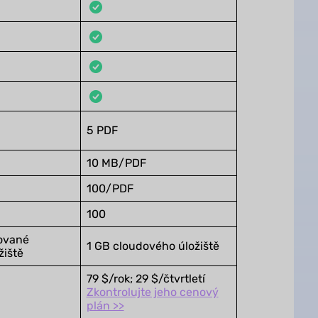
5 PDF
10 MB/PDF
100/PDF
100
ované
1 GB cloudového úložiště
žiště
79 $/rok; 29 $/čtvrtletí
Zkontrolujte jeho cenový
plán >>