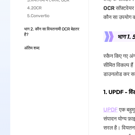
3.वियतनामी में टेसेरैक्ट OCR
OCR
सॉफ़्टवेय
4.2OCR
5.Convertio
कौन सा उपयोग क
भाग 2. कौन सा वियतनामी OCR बेहतर
है?
भाग 1. 
अंतिम शब्द
स्कैन किए गए अंग
सीमित विकल्प हैं
डाउनलोड कर सक
1. UPDF - विं
UPDF
एक बहुम
संपादन योग्य फ़ा
सरल है। वियतना