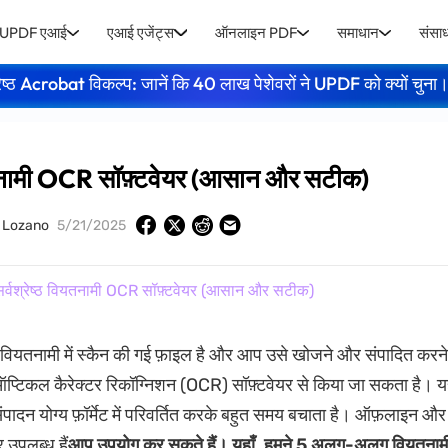
UPDF एआई
एआई एजेंट्स
ऑनलाइन PDF
समाधान
संसा
ेष्ठ Acrobat विकल्प: जानें कि 40 लाख पेशेवरों ने UPDF को क्यों चुना
ियतनामी OCR सॉफ़्टवेयर (आसान और सटीक)
y Lozano
5/21/2025
र्वश्रेष्ठ वियतनामी OCR सॉफ़्टवेयर (आसान और सटीक)
यतनामी में स्कैन की गई फ़ाइल है और आप उसे खोजने और संपादित करने 
ह ऑप्टिकल कैरेक्टर रिकॉग्निशन (OCR) सॉफ़्टवेयर से किया जा सकता है। य
पादन योग्य फ़ॉर्मेट में परिवर्तित करके बहुत समय बचाता है। ऑफ़लाइन औ
 उपलब्ध हैं
आप उपयोग कर सकते हैं। यहाँ, हमने 5 अलग-अलग वियतनाम