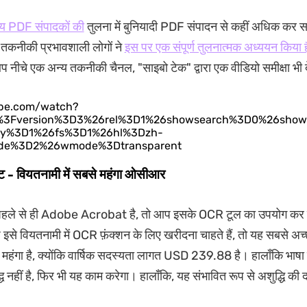
य PDF संपादकों की
तुलना में बुनियादी PDF संपादन से कहीं अधिक कर 
कनीकी प्रभावशाली लोगों ने
इस पर एक संपूर्ण तुलनात्मक अध्ययन किया 
नीचे एक अन्य तकनीकी चैनल, "साइबो टेक" द्वारा एक वीडियो समीक्षा भी 
ube.com/watch?
Ts%3Fversion%3D3%26rel%3D1%26showsearch%3D0%26show
icy%3D1%26fs%3D1%26hl%3Dzh-
de%3D2%26wmode%3Dtransparent
ैट - वियतनामी में सबसे महंगा ओसीआर
हले से ही Adobe Acrobat है, तो आप इसके OCR टूल का उपयोग कर स
इसे वियतनामी में OCR फ़ंक्शन के लिए खरीदना चाहते हैं, तो यह सबसे अच्
महंगा है, क्योंकि वार्षिक सदस्यता लागत USD 239.88 है। हालाँकि भाषा व
ध नहीं है, फिर भी यह काम करेगा। हालाँकि, यह संभावित रूप से अशुद्धि की 