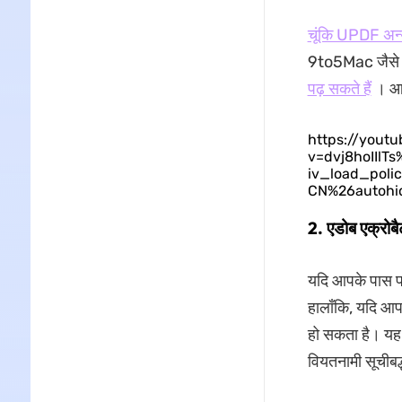
चूंकि UPDF अन्
9to5Mac जैसे त
पढ़ सकते हैं
। आप 
https://yout
v=dvj8hoIIl
iv_load_pol
CN%26autohi
2. एडोब एक्रोब
यदि आपके पास प
हालाँकि, यदि आप 
हो सकता है। यह 
वियतनामी सूचीबद्