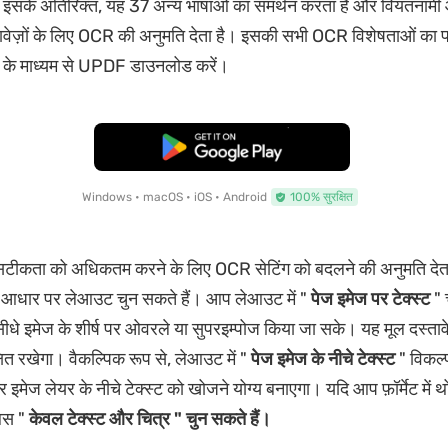
। इसके अतिरिक्त, यह 37 अन्य भाषाओं का समर्थन करता है और वियतनाम
तावेज़ों के लिए OCR की अनुमति देता है। इसकी सभी OCR विशेषताओं का प
न के माध्यम से UPDF डाउनलोड करें।
मुफ्त डाउनलोड
Windows • macOS • iOS • Android
100% सुरक्षित
कता को अधिकतम करने के लिए OCR सेटिंग को बदलने की अनुमति देत
आधार पर लेआउट चुन सकते हैं। आप लेआउट में "
पेज इमेज पर टेक्स्ट
" 
 सीधे इमेज के शीर्ष पर ओवरले या सुपरइम्पोज किया जा सके। यह मूल दस्
रक्षित रखेगा। वैकल्पिक रूप से, लेआउट में "
पेज इमेज के नीचे टेक्स्ट
" विकल्प 
र इमेज लेयर के नीचे टेक्स्ट को खोजने योग्य बनाएगा। यदि आप फ़ॉर्मेट में थ
 बस "
केवल टेक्स्ट और चित्र " चुन सकते हैं।