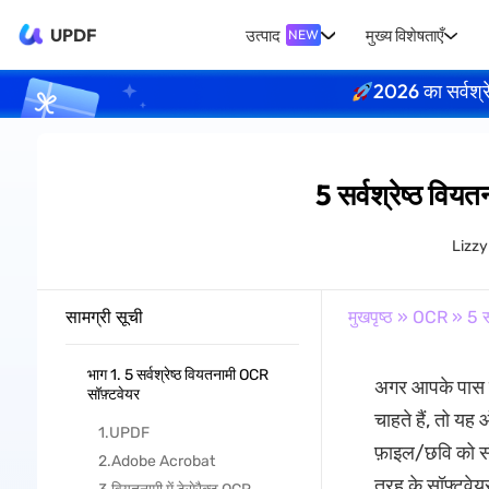
UPDF
उत्पाद
मुख्य विशेषताएँ
NEW
2026 का सर्वश्र
5 सर्वश्रेष्ठ व
Lizz
सामग्री सूची
मुखपृष्ठ
»
OCR
» 5 स
भाग 1. 5 सर्वश्रेष्ठ वियतनामी OCR
अगर आपके पास वि
सॉफ़्टवेयर
चाहते हैं, तो य
1.UPDF
फ़ाइल/छवि को सं
2.Adobe Acrobat
तरह के सॉफ़्टवेयर