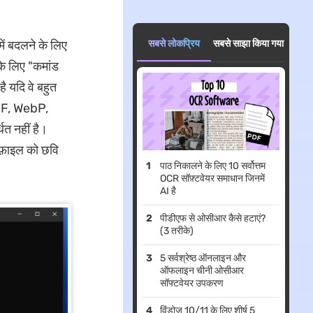
में बदलने के लिए
सबसे लोकप्रिय
सबसे साझा किया गया
के लिए "कमांड
ै यदि वे बहुत
GIF, WebP,
त नहीं है।
 फ़ाइल को छवि
पाठ निकालने के लिए 10 सर्वोत्तम
OCR सॉफ़्टवेयर समाधान जिनमें
AI है
पीडीएफ से ओसीआर कैसे हटाएं?
(3 तरीके)
5 सर्वश्रेष्ठ ऑनलाइन और
ऑफलाइन चीनी ओसीआर
सॉफ्टवेयर उपकरण
विंडोज 10/11 के लिए शीर्ष 5