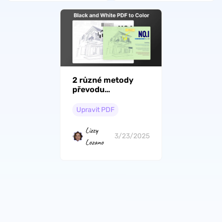
2 různé metody
převodu
černobílých
souborů PDF na
Upravit PDF
barevné soubory
Lizzy
3/23/2025
Lozano