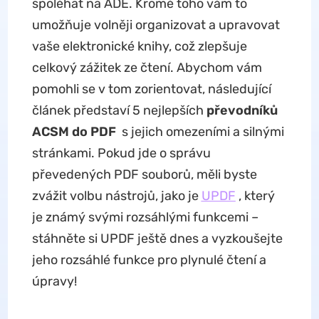
spoléhat na ADE. Kromě toho vám to
umožňuje volněji organizovat a upravovat
vaše elektronické knihy, což zlepšuje
celkový zážitek ze čtení. Abychom vám
pomohli se v tom zorientovat, následující
článek představí 5 nejlepších
převodníků
ACSM do PDF
s jejich omezeními a silnými
stránkami. Pokud jde o správu
převedených PDF souborů, měli byste
zvážit volbu nástrojů, jako je
UPDF
, který
je známý svými rozsáhlými funkcemi –
stáhněte si UPDF ještě dnes a vyzkoušejte
jeho rozsáhlé funkce pro plynulé čtení a
úpravy!