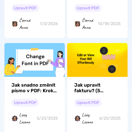
PDF editoru [2026]
(Windows, Mac,
Android, iOS a
Upravit PDF
Upravit PDF
online)
Čserná
Čserná
1/3/2026
10/18/2025
Anna
Anna
Jak snadno změnit
Jak upravit
písmo v PDF: Krok
fakturu? (5
za krokem
snadných metod)
Upravit PDF
Upravit PDF
Lizzy
Lizzy
5/23/2025
6/20/2025
Lozano
Lozano