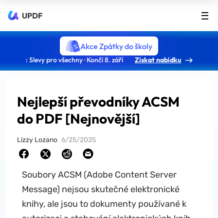
UPDF
Akce Zpátky do školy
: Slevy pro všechny · Končí 8. září
Získat nabídku
Nejlepší převodníky ACSM
do PDF [Nejnovější]
Lizzy Lozano
6/25/2025
Soubory ACSM (Adobe Content Server
Message) nejsou skutečné elektronické
knihy, ale jsou to dokumenty používané k