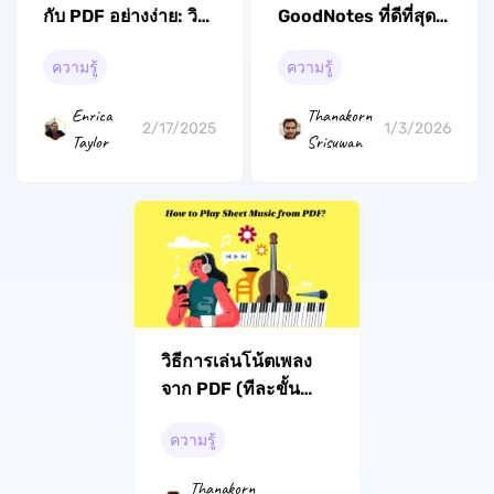
กับ PDF อย่างง่าย: วิธี
GoodNotes ที่ดีที่สุด:
การง่าย ๆ
คู่มือฉบับสมบูรณ์เพื่อ
ความรู้
ความรู้
ยกระดับการจดบันทึก
ของคุณในปี 2026
Enrica
Thanakorn
2/17/2025
1/3/2026
Taylor
Srisuwan
วิธีการเล่นโน้ตเพลง
จาก PDF (ทีละขั้น
ตอน)
ความรู้
Thanakorn