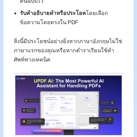
ต้นฉบับไว้
รับคําอธิบายคําหรือประโยค
โดยเลือก
ข้อความโดยตรงใน PDF
สิ่งนี้มีประโยชน์อย่างยิ่งหากภาษาอังกฤษไม่ใช่
ภาษาแรกของคุณหรือหากตําราเรียนใช้คํา
ศัพท์ทางเทคนิค