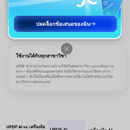
การแชทและงานวิจัยของคุณจะถูกบันทึกไว้เสมอ
UPDF AI บันทึกประวัติการแชทเต็มรูปแบบสำหรับแต่ละงานวิจัยและ
เก็บไฟล์ที่เปิดทั้งหมดอย่างปลอดภัย ทำให้คุณสามารถกลับมาดู
ปลดล็อกข้อเสนอของฉัน
คำถามและเอกสารก่อนหน้านี้ได้ตลอดเวลาโดยไม่สูญเสียความ
ก้าวหน้าที่เคยทำไว้
ใช้งานได้กับทุกสาขาวิชา
UPDF AI สามารถวิเคราะห์งานวิจัยในทุกสาขาวิชาและระดับความ
ยาก — ตั้งแต่ศิลปะมนุษยศาสตร์ จนถึงวิศวกรรมและวิจัยทางการ
แพทย์ — ทำให้เป็นเครื่องมือที่หลากหลายใช้งานได้สำหรับงานวิจัย
ทางวิชาการทุกประเภท
UPDF AI vs. เครื่องมือ
UPDF AI