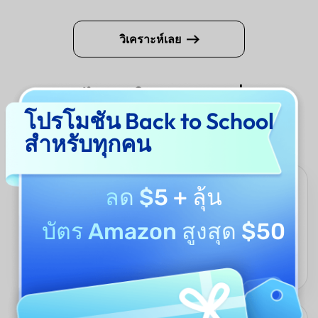
วิเคราะห์เลย
ทำไมต้องใช้ UPDF AI เพื่อ
โปรโมชัน Back to School
วิเคราะห์งานวิจัยทางวิชาการ
สำหรับทุกคน
ออกแบบมาสำหรับผู้อ่านงานวิจัยทุกคน
ลด $5
+ ลุ้น
UPDF AI เป็นตัวเลือกที่เหมาะสมสำหรับทุกคนที่ต้องการเข้าใจงาน
บัตร Amazon สูงสุด $50
วิจัยทางวิชาการอย่างรวดเร็ว ไม่ว่าคุณจะกำลังศึกษา วิจัย สอน หรือ
ทำงานในสาขาวิชาที่เกี่ยวข้องกับเทคโนโลยี ระบบจะให้สรุปอย่าง
รวดเร็ว คำอธิบายที่ชัดเจน และข้อมูลเชิงลึกที่มีระเบียบเรียงลำดับแม้
จะเป็นงานวิจัยที่ซับซ้อนที่สุดก็ตาม