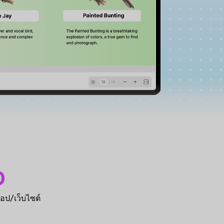
0
แอป/เว็บไซต์