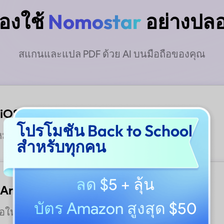
องใช้
Nomostar
อย่างปลอ
สแกนและแปล PDF ด้วย AI บนมือถือของคุณ
 iOS
โปรโมชัน Back to School
ม่กว่า
สำหรับทุกคน
ลด $5
+ ลุ้น
 Android
บัตร Amazon สูงสุด $50
ือใหม่กว่า