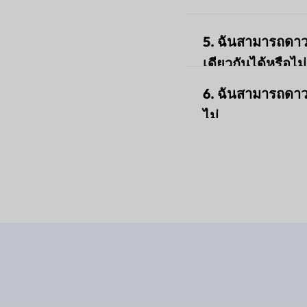
iOS: 70 MB
ในคอมพิวเตอร์ ปิด
Android: 140 
อีกครั้ง หากปัญหา
คุณสามารถเปลี่ยน
ตั้ง UPDF แล้ว คุ
5. ฉันสามารถดาวน
Windows หรือ UPDF
เดียวกันได้หรือไม่
6. ฉันสามารถดาว
ได้ คุณสามารถลงชื
พาสองเครื่อง
ไม่
ใช่ หากคุณไม่สาม
คุณสามารถ
คลิกท
ไฟล์ APK ที่ดาวน์โ