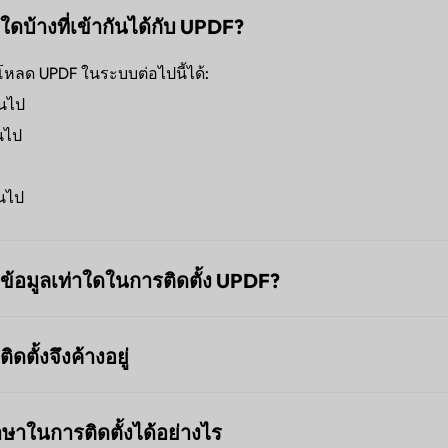
ใดบ้างที่เข้ากันได้กับ UPDF?
หลด UPDF ในระบบต่อไปนี้ได้:
้นไป
นไป
้นไป
เก็บข้อมูลเท่าใดในการติดตั้ง UPDF?
ชันและมีขนาดแพ็คเกจที่แตกต่างกัน ต่อไปนี้คือขนาดแพ็คเกจเฉพ
ตั้งจึงค้างอยู่
B; ปลั๊กอิน OCR: 1.68 GB
ว็บไซต์): 85 MB (ปลั๊กอิน OCR: 1.4 GB)
อยู่ได้เนื่องจากสาเหตุหลายประการ อาจเกิดจากปัญหาเครือข่าย ซอ
App Store): 296.9 MB
พียงพอ เป็นต้น ขอแนะนำให้คุณออกจากโปรแกรมติดตั้ง UPDF ล้างพื
าษาในการติดตั้งได้อย่างไร