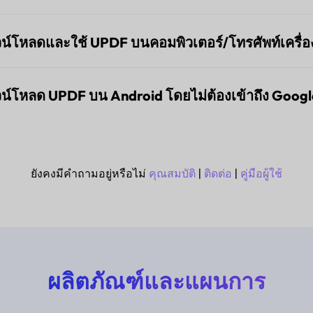
ซอฟต์แวร์อื่นทั้งหมด คลิกลิงก์ดาวน์โหลด UPDF ด้านบนอีกครั้ง แล
MB
ไม่หายไป โปรดติดต่อเราที่
support@superace.com
ภาษาได้ที่มุมขวาล่างของโปรแกรมติดตั้งระหว่างกระบวนการติดตั
ณยังสามารถเปลี่ยนภาษาได้โดยไปที่ ไฟล์ > การตั้งค่า > ทั่วไป > ภ
์โหลดและใช้ UPDF บนคอมพิวเตอร์/โทรศัพท์เครื่องอ
 > การตั้งค่า > ทั่วไป > ภาษาแอปพลิเคชัน บน Mac
น์โหลด UPDF บน Android โดยไม่ต้องเข้าถึง Google
่อเข้าใช้บัญชี UPDF หนึ่งบัญชีพร้อมกันได้บนเดสก์ท็อปสองเครื่
ารถเข้าถึง Google Play และต้องการดาวน์โหลด UPDF บนอุปกรณ
ี่นี่เพื่อดาวน์โหลด UPDF Android APK
ลงในโทรศัพท์ของคุณโดยตร
ยังคงมีคำถามอยู่หรือไม่
คุณสมบัติ
|
ติดต่อ
|
คู่มือผู้ใช้
หลดมาเพื่อติดตั้ง
ผลิตภัณฑ์และแผนการ