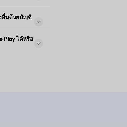
้วลองติดตั้งใหม่
้ง หากคุณได้ติด
าษาแอปพลิเคชัน บน
ื่นด้วยบัญชี
 Play ได้หรือ
องและอุปกรณ์พก
์ Android ของคุณ
ง จากนั้นแตะที่