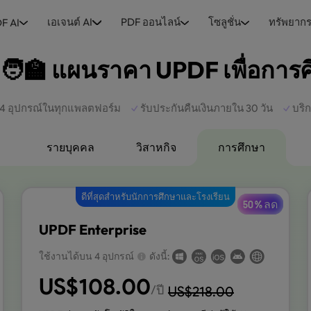
เอเจนต์ AI
PDF ออนไลน์
โซลูชั่น
ทรัพยาก
F AI
🧑‍🏫 แผนราคา UPDF เพื่อการ
 4 อุปกรณ์ในทุกแพลตฟอร์ม
รับประกันคืนเงินภายใน 30 วัน
บริก
รายบุคคล
วิสาหกิจ
การศึกษา
ดีที่สุดสำหรับนักการศึกษาและโรงเรียน
50 % ลด
UPDF Enterprise
ใช้งานได้บน 4 อุปกรณ์
ดังนี้:
US$
108.00
/ปี
US$
218.00