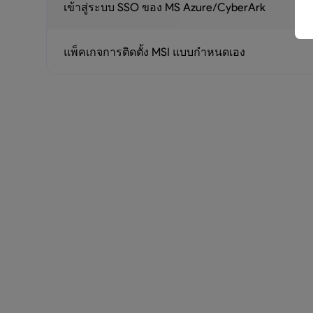
เข้าสู่ระบบ SSO ของ MS Azure/CyberArk
แพ็คเกจการติดตั้ง MSI แบบกำหนดเอง