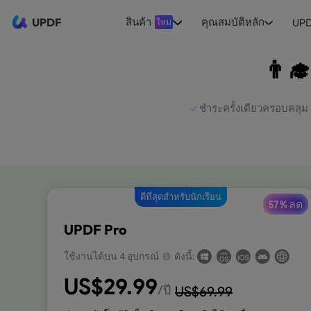
UPDF
สินค้า
คุณสมบัติหลัก
UPD
ใหม่
👨‍
ชำระครั้งเดียวครอบคลุม
ดีที่สุดสำหรับนักเรียน
57 % ลด
UPDF Pro
ใช้งานได้บน 4 อุปกรณ์
ดังนี้:
US$
29.99
/ปี
US$
69.99