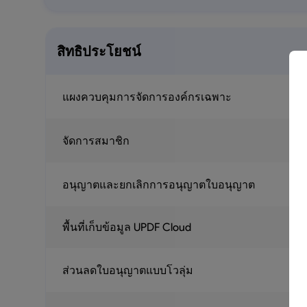
สิทธิประโยชน์
แผงควบคุมการจัดการองค์กรเฉพาะ
จัดการสมาชิก
อนุญาตและยกเลิกการอนุญาตใบอนุญาต
พื้นที่เก็บข้อมูล UPDF Cloud
ส่วนลดใบอนุญาตแบบโวลุ่ม