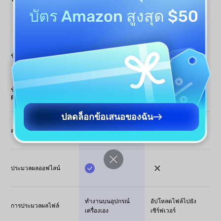
บัตร Amazon สูงสุด $50
ดาวน์โหลดฟรี
แปลง PDF ตอนนี้
ฟรี: 10MB/PDF |
ข้อจำกัดขนาดไฟล์
ไม่มีขีดจำกัด
จ่าย: 100MB/PDF
ฟรี: 100 หน้า/PDF |
ข้อจำกัดจำนวนหน้า
ไม่มีขีดจำกัด
PDF
จ่าย: 300 หน้า/PDF
ปลดล็อกข้อเสนอของฉัน
ประมาณ 30 วินาที
ความเร็ว
2 วินาที
(ขึ้นอยู่กับขนาดไฟล์)
ประมวลผลออฟไลน์
ทำงานบนอุปกรณ์
อัปโหลดไฟล์ไปยัง
การประมวลผลไฟล์
เครื่องเอง
เซิร์ฟเวอร์