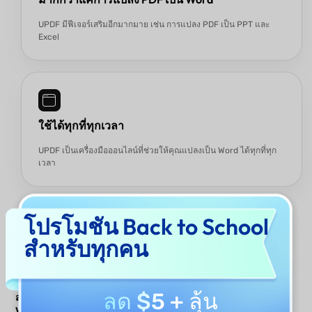
UPDF มีฟีเจอร์เสริมอีกมากมาย เช่น การแปลง PDF เป็น PPT และ
Excel
ใช้ได้ทุกที่ทุกเวลา
UPDF เป็นเครื่องมือออนไลน์ที่ช่วยให้คุณแปลงเป็น Word ได้ทุกที่ทุก
เวลา
โปรโมชัน Back to School
สำหรับทุกคน
ทำไมจึงแนะนำ
UPDF
UPDF
ดาวน์โหลด UPDF
ตัวแปลงออฟ
ตัวแปลง
ลด $5
+ ลุ้น
สำหรับ PDF เป็น
ไลน์
ออนไลน์
Word?