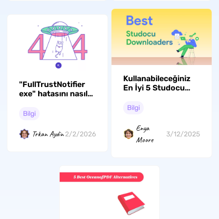
Kullanabileceğiniz
"FullTrustNotifier
En İyi 5 Studocu
exe" hatasını nasıl
İndiricisi
düzeltebilirim? 5
Bilgi
Etkili Yöntem
Bilgi
Enya
Trkan Aydin
2/2/2026
3/12/2025
Moore