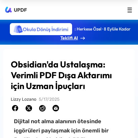
UPDF
Okula Dönüş İndirimi
: Herkese Özel · 8 Eylüle Kadar
Teklifi Al
Obsidian'da Ustalaşma:
Verimli PDF Dışa Aktarımı
için Uzman İpuçları
Lizzy Lozano
5/17/2025
Dijital not alma alanının ötesinde
içgörüleri paylaşmak için önemli bir