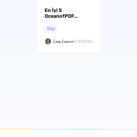
En İyi 5
OceanofPDF
Alternatifi (En Yeni
Liste)
Bilgi
Lizzy Lozano
5/9/2025