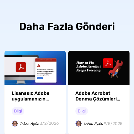
Daha Fazla Gönderi
Lisanssız Adobe
Adobe Acrobat
uygulamanızın
Donma Çözümleri
devre dışı
ve Alternatif
bırakılmasını nasıl
Araçlar
Bilgi
Bilgi
düzeltirsiniz?
Trkan Aydin
Trkan Aydin
3/2/2026
9/5/2025