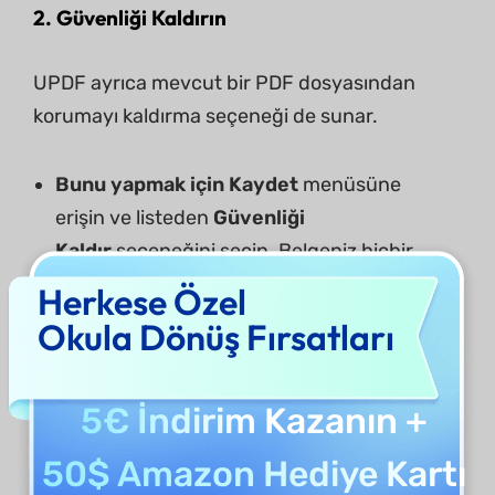
2. Güvenliği Kaldırın
UPDF ayrıca mevcut bir PDF dosyasından
korumayı kaldırma seçeneği de sunar.
Bunu yapmak için Kaydet
menüsüne
erişin ve listeden
Güvenliği
Kaldır
seçeneğini seçin. Belgeniz hiçbir
şekilde korunmamışsa, bu seçeneğe
Herkese Özel
erişilemez.
Okula Dönüş Fırsatları
Şimdi, Farklı Kaydet
penceresi açılacak ve
sizden PDF'nizin kilidini açmak ve güvenliği
5€ İndirim
Kazanın +
kaldırılmış bir kopyasını kaydetmek için
parolayı girmeniz istenecek.
50$ Amazon Hediye Kartı