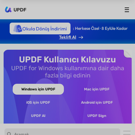
UPDF
Okula Dönüş İndirimi
: Herkese Özel · 8 Eylüle Kadar
Teklifi Al
UPDF Kullanıcı Kılavuzu
UPDF for Windows kullanımına dair daha
fazla bilgi edinin
Windows için UPDF
Mac için UPDF
iOS için UPDF
Android için UPDF
UPDF AI
UPDF Sign