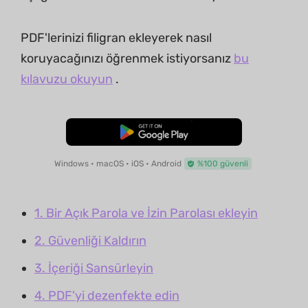
PDF'lerinizi filigran ekleyerek nasıl
koruyacağınızı öğrenmek istiyorsanız
bu
kılavuzu okuyun
.
Ücretsiz İndirme
Windows • macOS • iOS • Android
%100 güvenli
1. Bir Açık Parola ve İzin Parolası ekleyin
2. Güvenliği Kaldırın
3. İçeriği Sansürleyin
4. PDF'yi dezenfekte edin