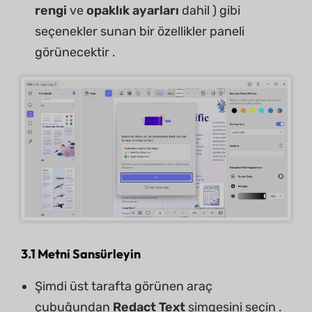
rengi
ve
opaklık ayarları
dahil ) gibi
seçenekler sunan bir özellikler paneli
görünecektir .
3.1 Metni Sansürleyin
Şimdi üst tarafta görünen araç
çubuğundan
Redact Text
simgesini seçin .