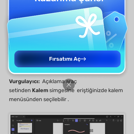
Silgi ve Sil gibi seçeneklerin yer aldığı kayan
bir menü ortaya çıkıyor.
Fırsatımı Aç
Vurgulayıcı:
Açıklama araç
setinden
Kalem
simgesine eriştiğinizde kalem
menüsünden seçilebilir .