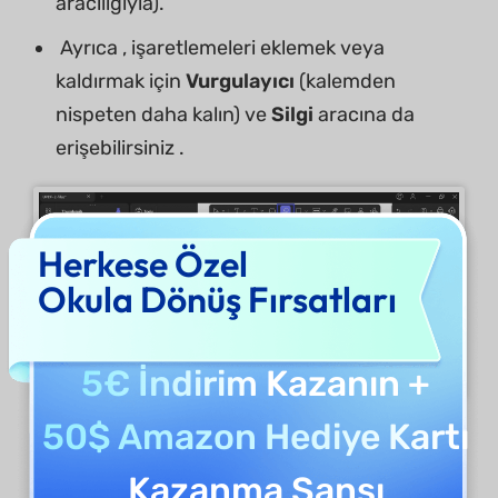
aracılığıyla).
Ayrıca , işaretlemeleri eklemek veya
kaldırmak için
Vurgulayıcı
(kalemden
nispeten daha kalın) ve
Silgi
aracına da
erişebilirsiniz .
Herkese Özel
Okula Dönüş Fırsatları
5€ İndirim
Kazanın +
50$ Amazon Hediye Kartı
Kalemle işaretleme yapıldığında
Renk, Kalınlık,
Kazanma Şansı