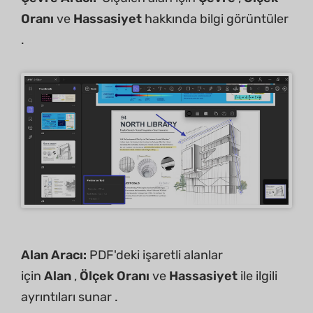
Oranı
ve
Hassasiyet
hakkında bilgi görüntüler
.
Alan Aracı:
PDF'deki işaretli alanlar
için
Alan
,
Ölçek Oranı
ve
Hassasiyet
ile ilgili
ayrıntıları sunar .