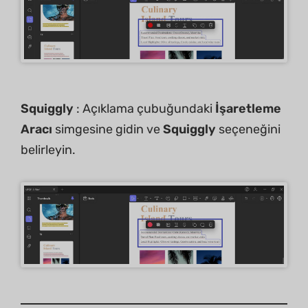
Squiggly
: Açıklama çubuğundaki
İşaretleme
Aracı
simgesine gidin ve
Squiggly
seçeneğini
belirleyin.