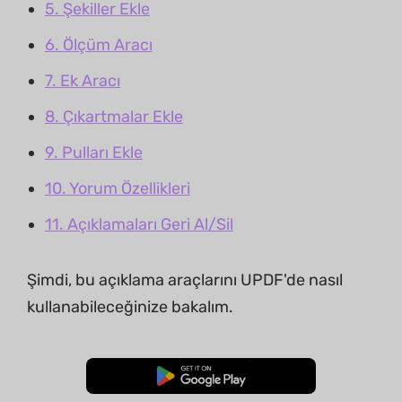
5. Şekiller Ekle
6. Ölçüm Aracı
7. Ek Aracı
8. Çıkartmalar Ekle
9. Pulları Ekle
10. Yorum Özellikleri
11. Açıklamaları Geri Al/Sil
Şimdi, bu açıklama araçlarını UPDF'de nasıl
kullanabileceğinize bakalım.
Ücretsiz İndirme