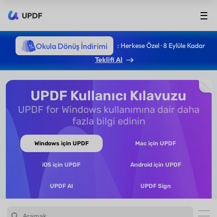
UPDF
Okula Dönüş İndirimi
: Herkese Özel · 8 Eylüle Kadar
Teklifi Al
UPDF Kullanıcı Kılavuzu
UPDF for Windows kullanımına dair daha
fazla bilgi edinin
Windows için UPDF
Mac için UPDF
iOS için UPDF
Android için UPDF
UPDF AI
UPDF Sign