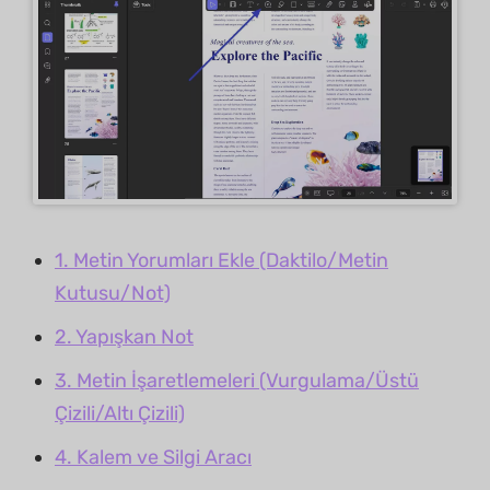
1. Metin Yorumları Ekle (Daktilo/Metin
Kutusu/Not)
2. Yapışkan Not
3. Metin İşaretlemeleri (Vurgulama/Üstü
Çizili/Altı Çizili)
4. Kalem ve Silgi Aracı