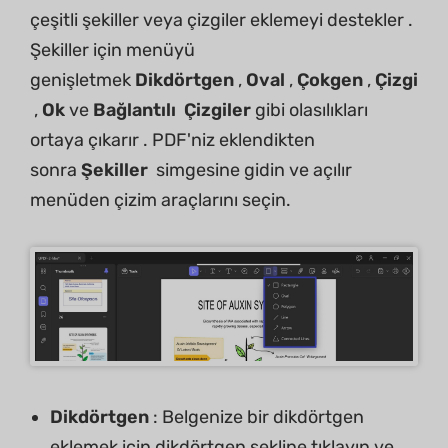
çeşitli şekiller veya çizgiler eklemeyi destekler .
Şekiller için menüyü
genişletmek
Dikdörtgen
,
Oval
,
Çokgen
,
Çizgi
,
Ok
ve
Bağlantılı
Çizgiler
gibi olasılıkları
ortaya çıkarır . PDF'niz eklendikten
sonra
Şekiller
simgesine gidin ve açılır
menüden çizim araçlarını seçin.
Dikdörtgen
: Belgenize bir dikdörtgen
eklemek için dikdörtgen şekline tıklayın ve